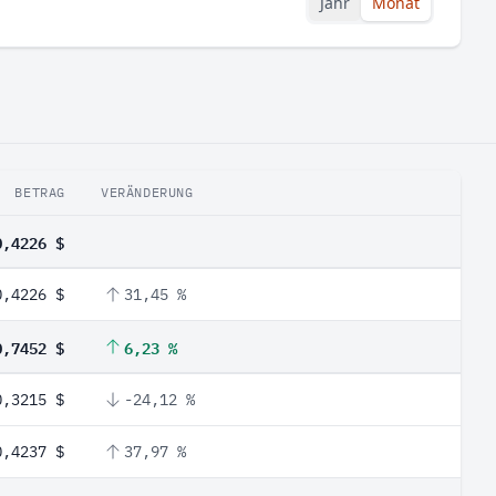
Jahr
Monat
BETRAG
VERÄNDERUNG
0,4226 $
0,4226 $
31,45 %
0,7452 $
6,23 %
0,3215 $
-24,12 %
0,4237 $
37,97 %