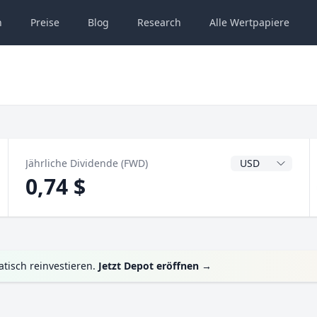
n
Preise
Blog
Research
Alle
Wertpapiere
Dividendenwähru
Jährliche Dividende (FWD)
0,74 $
tisch reinvestieren.
Jetzt Depot eröffnen
→