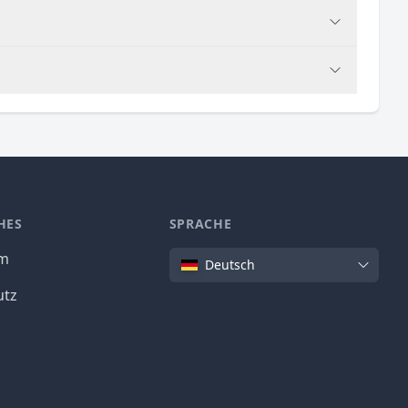
HES
SPRACHE
Sprache
um
Deutsch
utz