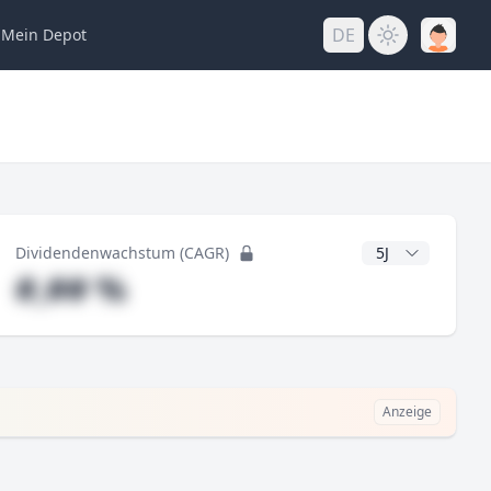
DE
Mein
Depot
ng
CAGR Jahre
Dividendenwachstum (CAGR)
#,## %
Anzeige