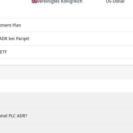
Vereinigtes Königreich
US-Dollar
stment Plan
ADR bei Parqet
aETF
ional PLC ADR?