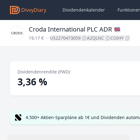
DivvyDiary
Dividendenkalender
Funktione
Croda International PLC ADR
19,17 €
US2270473059
A2QLNC
COIHY
Dividendenrendite (FWD)
3,36 %
4.500+ Aktien-Sparpläne ab 1€ und Dividenden automa