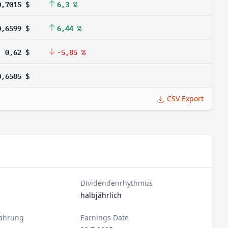
0,7015 $
6,3 %
0,6599 $
6,44 %
0,62 $
-5,85 %
0,6585 $
CSV Export
Dividendenrhythmus
halbjährlich
ährung
Earnings Date