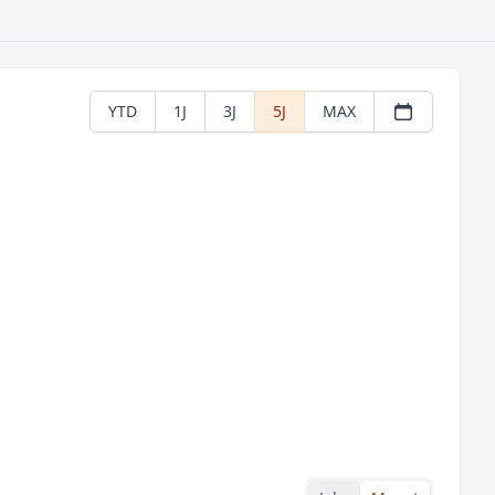
YTD
1J
3J
5J
MAX