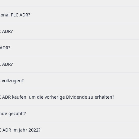
ional PLC ADR?
C ADR?
 ADR?
C ADR?
 vollzogen?
C ADR kaufen, um die vorherige Dividende zu erhalten?
nde gezahlt?
C ADR im Jahr 2022?