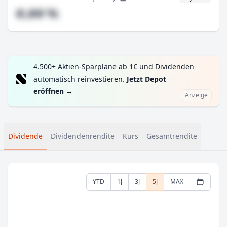
#,## %
4.500+ Aktien-Sparpläne ab 1€ und Dividenden
automatisch reinvestieren.
Jetzt Depot
eröffnen
→
Anzeige
Dividende
Dividendenrendite
Kurs
Gesamtrendite
YTD
1J
3J
5J
MAX