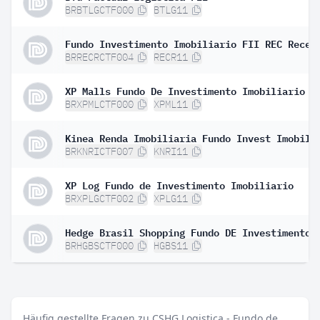
BRBTLGCTF000
BTLG11
BRRECRCTF004
RECR11
XP Malls Fundo De Investimento Imobiliario
BRXPMLCTF000
XPML11
BRKNRICTF007
KNRI11
XP Log Fundo de Investimento Imobiliario
BRXPLGCTF002
XPLG11
BRHGBSCTF000
HGBS11
Häufig gestellte Fragen zu CSHG Logistica - Fundo de