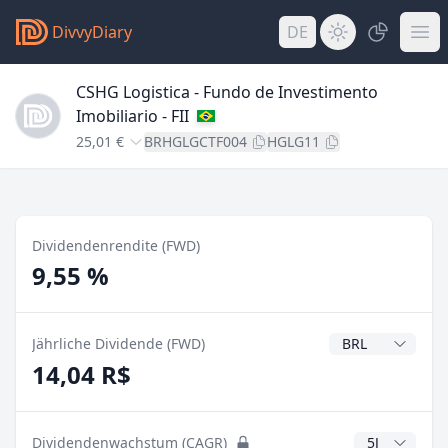
DivvyDiary
DE
CSHG Logistica - Fundo de Investimento
Imobiliario - FII
25,01 €
BRHGLGCTF004
HGLG11
Dividendenrendite (FWD)
9,55 %
Dividendenwähr
Jährliche Dividende (FWD)
14,04 R$
CAGR Jahre
Dividendenwachstum (CAGR)