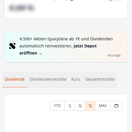
#,## %
4.500+ Aktien-Sparpläne ab 1€ und Dividenden
automatisch reinvestieren.
Jetzt Depot
eröffnen
→
Anzeige
Dividende
Dividendenrendite
Kurs
Gesamtrendite
YTD
1J
3J
5J
MAX