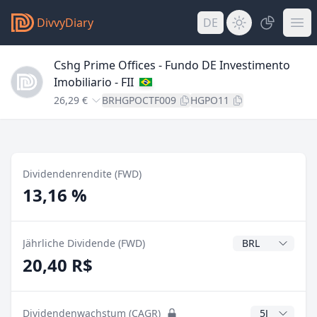
DivvyDiary
DE
Cshg Prime Offices - Fundo DE Investimento
Imobiliario - FII
26,29 €
BRHGPOCTF009
HGPO11
Dividendenrendite (FWD)
13,16 %
Dividendenwähr
Jährliche Dividende (FWD)
20,40 R$
CAGR Jahre
Dividendenwachstum (CAGR)