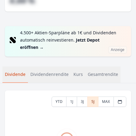
#,## %
4.500+ Aktien-Sparpläne ab 1€ und Dividenden
automatisch reinvestieren.
Jetzt Depot
eröffnen
→
Anzeige
Dividende
Dividendenrendite
Kurs
Gesamtrendite
YTD
1J
3J
5J
MAX