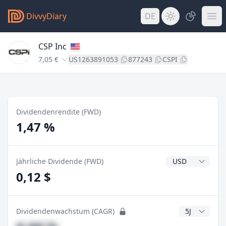
DivvyDiary
DE
CSP Inc
7,05 €
US1263891053
877243
CSPI
Dividendenrendite (FWD)
1,47 %
Dividendenwähr
Jährliche Dividende (FWD)
0,12 $
CAGR Jahre
Dividendenwachstum (CAGR)