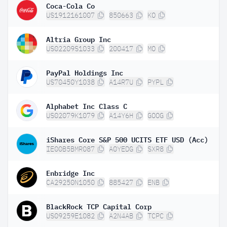
Coca-Cola Co
US1912161007
850663
KO
Altria Group Inc
US02209S1033
200417
MO
PayPal Holdings Inc
US70450Y1038
A14R7U
PYPL
Alphabet Inc Class C
US02079K1079
A14Y6H
GOOG
iShares Core S&P 500 UCITS ETF USD (Acc)
IE00B5BMR087
A0YEDG
SXR8
Enbridge Inc
CA29250N1050
885427
ENB
BlackRock TCP Capital Corp
US09259E1082
A2N4AB
TCPC