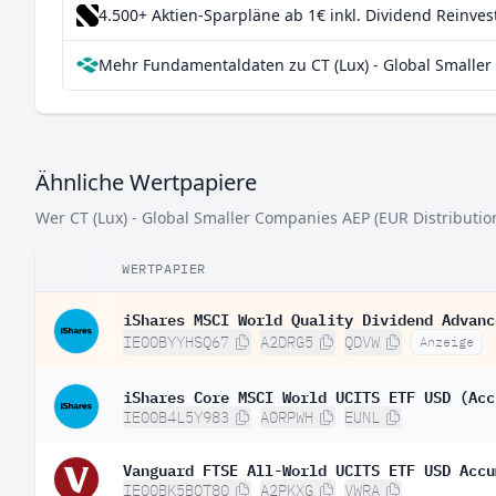
4.500+ Aktien-Sparpläne ab 1€
inkl. Dividend Reinve
Belgien
0,7
Mehr Fundamentaldaten zu CT (Lux) - Global Smaller 
Irland
0,5
Australien
0,5
Ähnliche Wertpapiere
Wer CT (Lux) - Global Smaller Companies AEP (EUR Distribution
WERTPAPIER
iShares MSCI World Quality Dividend Advanc
IE00BYYHSQ67
A2DRG5
QDVW
Anzeige
iShares Core MSCI World UCITS ETF USD (Acc
IE00B4L5Y983
A0RPWH
EUNL
Vanguard FTSE All-World UCITS ETF USD Accu
IE00BK5BQT80
A2PKXG
VWRA