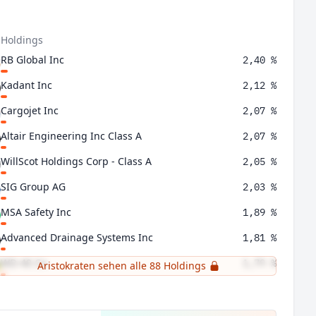
 Holdings
RB Global Inc
2,40 %
Kadant Inc
2,12 %
Cargojet Inc
2,07 %
Altair Engineering Inc Class A
2,07 %
WillScot Holdings Corp - Class A
2,05 %
SIG Group AG
2,03 %
MSA Safety Inc
1,89 %
Advanced Drainage Systems Inc
1,81 %
WD-40 Co
1,79 %
Aristokraten sehen alle 88 Holdings
Abcam PLC
1,72 %