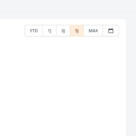
YTD
1J
3J
5J
MAX