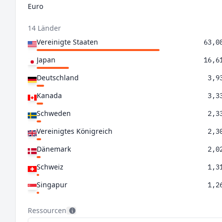
Euro
14 Länder
Vereinigte Staaten
63,0
Japan
16,6
Deutschland
3,9
Kanada
3,3
Schweden
2,3
Vereinigtes Königreich
2,3
Dänemark
2,0
Schweiz
1,3
Singapur
1,2
Frankreich
1,0
Ressourcen
Norwegen
1,