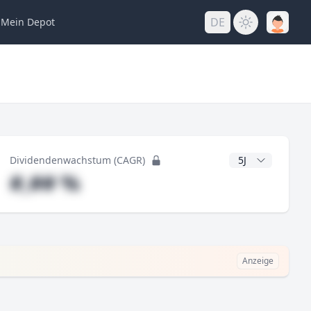
DE
Mein
Depot
ng
CAGR Jahre
Dividendenwachstum (CAGR)
#,## %
Anzeige