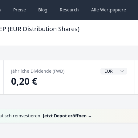
n
Preise
Blog
Research
Alle
Wertpapiere
EP (EUR Distribution Shares)
Dividendenwähru
Jährliche Dividende (FWD)
0,20 €
tisch reinvestieren.
Jetzt Depot eröffnen
→