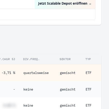
Jetzt Scalable Depot eröffnen
→
V.CAGR 5J
DIV.FREQ.
SEKTOR
TYP
-3,71 %
quartalsweise
gemischt
ETF
-
keine
gemischt
ETF
#,## %
keine
gemischt
ETF