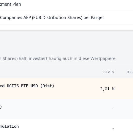
stment Plan
4 %
Companies AEP (EUR Distribution Shares) bei Parqet
3 %
2 %
 Shares) hält, investiert häufig auch in diese Wertpapiere.
DIV.%
DI
ed UCITS ETF USD (Dist)
2,01 %
)
-
mulation
-