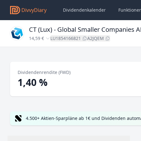
DivvyDiary
Dividendenkalender
Funktione
CT (Lux) - Global Smaller Companies A
14,59 €
LU1854166821
A2JQEM
Dividendenrendite (FWD)
1,40 %
4.500+ Aktien-Sparpläne ab 1€ und Dividenden automa