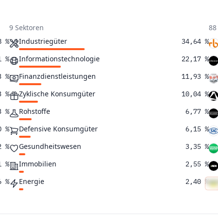
9 Sektoren
88
Industriegüter
8 %
34,64 %
Informationstechnologie
1 %
22,17 %
Finanzdienstleistungen
3 %
11,93 %
Zyklische Konsumgüter
3 %
10,04 %
Rohstoffe
3 %
6,77 %
Defensive Konsumgüter
0 %
6,15 %
Gesundheitswesen
2 %
3,35 %
Immobilien
1 %
2,55 %
Energie
6 %
2,40 %
3 %
0 %