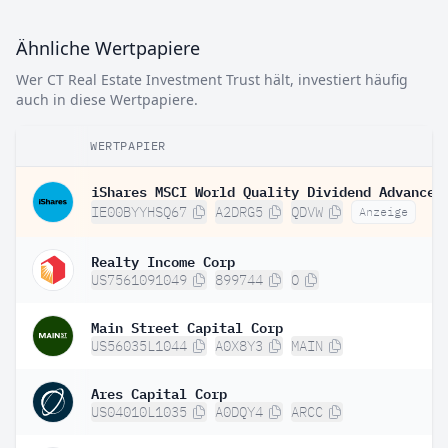
Ähnliche Wertpapiere
Wer CT Real Estate Investment Trust hält, investiert häufig
auch in diese Wertpapiere.
WERTPAPIER
IE00BYYHSQ67
A2DRG5
QDVW
Anzeige
Realty Income Corp
US7561091049
899744
O
Main Street Capital Corp
US56035L1044
A0X8Y3
MAIN
Ares Capital Corp
US04010L1035
A0DQY4
ARCC