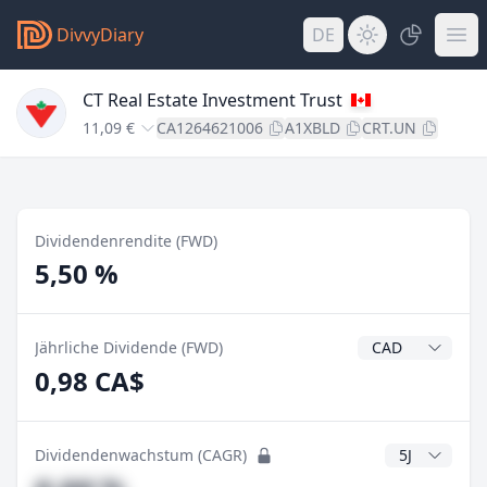
DivvyDiary
DE
CT Real Estate Investment Trust
11,09 €
CA1264621006
A1XBLD
CRT.UN
Dividendenrendite (FWD)
5,50 %
Dividendenwähr
Jährliche Dividende (FWD)
0,98 CA$
CAGR Jahre
Dividendenwachstum (CAGR)