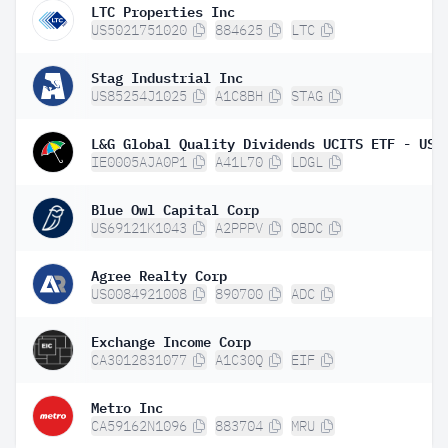
LTC Properties Inc
US5021751020
884625
LTC
Stag Industrial Inc
US85254J1025
A1C8BH
STAG
IE0005AJA0P1
A41L70
LDGL
Blue Owl Capital Corp
US69121K1043
A2PPPV
OBDC
Agree Realty Corp
US0084921008
890700
ADC
Exchange Income Corp
CA3012831077
A1C30Q
EIF
Metro Inc
CA59162N1096
883704
MRU