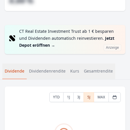
#,## %
CT Real Estate Investment Trust ab 1 € besparen
und Dividenden automatisch reinvestieren.
Jetzt
Depot eröffnen
→
Anzeige
Dividende
Dividendenrendite
Kurs
Gesamtrendite
YTD
1J
3J
5J
MAX