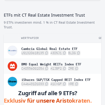
ETFs mit CT Real Estate Investment Trust
9 ETFs investieren mind. 1 % in CT Real Estate Investment
Trust.
WERTPAPIER
GEW
Cambria Global Real Estate ETF
US1320618135
A3DSJ1
BLDG
BMO Equal Weight REITs Index ETF
CA05560G1054
A1JBF2
ZRE
iShares S&P/TSX Capped REIT Index ETF
CA46431D1033
A1CXGF
XRE
Zugriff auf alle 9 ETFs?
Exklusiv für unsere Aristokraten.