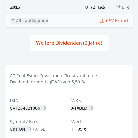
2016
0,72 CA$
0 %
Alle aufklappen
CSV Export
Weitere Dividenden (3 Jahre)
CT Real Estate Investment Trust zahlt eine
Dividendenrendite (FWD) von 5,50 %.
ISIN
WKN
CA1264621006
A1XBLD
Symbol / Börse
Wert
CRT.UN
/
XTSE
11,09 €