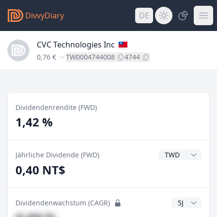
DivvyDiary
DE
CVC Technologies Inc
0,76 €
TW0004744008
4744
Dividendenrendite (FWD)
1,42 %
Dividendenwähru
Jährliche Dividende (FWD)
0,40 NT$
CAGR Jahre
Dividendenwachstum (CAGR)