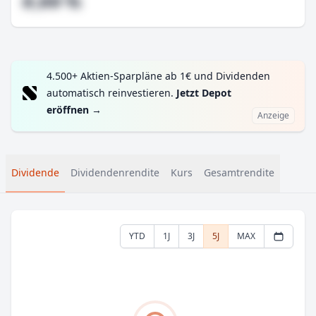
#,## %
4.500+ Aktien-Sparpläne ab 1€ und Dividenden
automatisch reinvestieren.
Jetzt Depot
eröffnen
→
Anzeige
Dividende
Dividendenrendite
Kurs
Gesamtrendite
YTD
1J
3J
5J
MAX