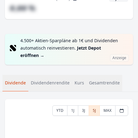
#,## %
4.500+ Aktien-Sparpläne ab 1€ und Dividenden
automatisch reinvestieren.
Jetzt Depot
eröffnen
→
Anzeige
Dividende
Dividendenrendite
Kurs
Gesamtrendite
YTD
1J
3J
5J
MAX