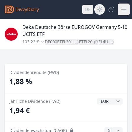
DivvyDiary
DE
Deka Deutsche Börse EUROGOV Germany 5-10
UCITS ETF
103,22 €
DE000ETFL201
ETFL20
EL4U
Dividendenrendite (FWD)
1,88 %
Dividendenwähr
Jährliche Dividende (FWD)
1,94 €
CAGR Jahre
Dividendenwachstum (CAGR)