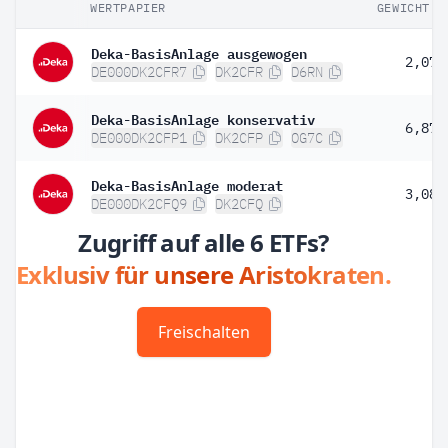
WERTPAPIER
GEWICHT
Deka-BasisAnlage ausgewogen
2,07 
DE000DK2CFR7
DK2CFR
D6RN
Deka-BasisAnlage konservativ
6,87 
DE000DK2CFP1
DK2CFP
OG7C
Deka-BasisAnlage moderat
3,08 
DE000DK2CFQ9
DK2CFQ
Zugriff auf alle 6 ETFs?
Exklusiv für unsere Aristokraten.
Freischalten