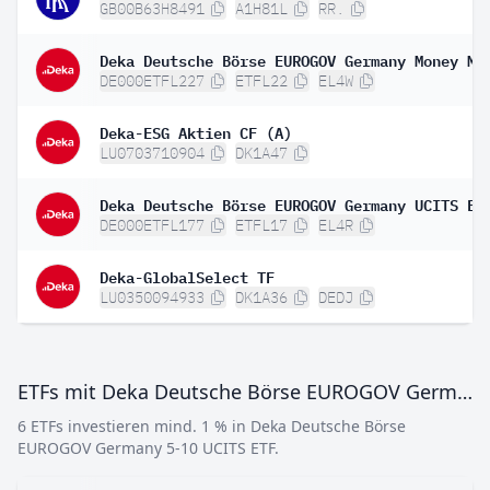
GB00B63H8491
A1H81L
RR.
DE000ETFL227
ETFL22
EL4W
Deka-ESG Aktien CF (A)
LU0703710904
DK1A47
Deka Deutsche Börse EUROGOV Germany UCITS ET
DE000ETFL177
ETFL17
EL4R
Deka-GlobalSelect TF
LU0350094933
DK1A36
DEDJ
ETFs mit Deka Deutsche Börse EUROGOV Germany 5-10 UCITS ETF
6 ETFs investieren mind. 1 % in Deka Deutsche Börse
EUROGOV Germany 5-10 UCITS ETF.