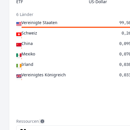
ETF
US-Dollar
6 Länder
Vereinigte Staaten
99,5
Schweiz
0,2
China
0,09
Mexiko
0,07
Irland
0,03
Vereinigtes Königreich
0,03
Ressourcen