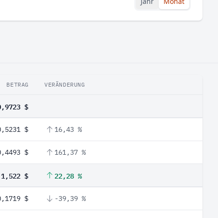
Jahr
Monat
BETRAG
VERÄNDERUNG
0,9723 $
0,5231 $
16,43 %
0,4493 $
161,37 %
1,522 $
22,28 %
0,1719 $
-39,39 %