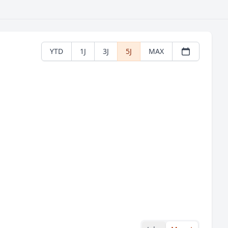
YTD
1J
3J
5J
MAX