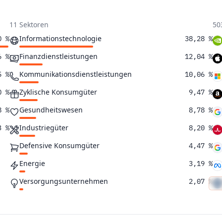
11 Sektoren
50
Informationstechnologie
0 %
38,28 %
Finanzdienstleistungen
6 %
12,04 %
Kommunikationsdienstleistungen
5 %
10,06 %
Zyklische Konsumgüter
0 %
9,47 %
Gesundheitswesen
8 %
8,78 %
Industriegüter
3 %
8,20 %
Defensive Konsumgüter
4,47 %
Energie
3,19 %
Versorgungsunternehmen
2,07 %
Immobilien
1,82 %
Rohstoffe
1,62 %