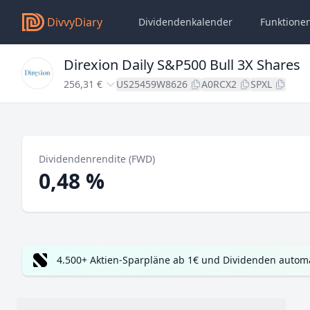
DivvyDiary
Dividendenkalender
Funktione
Direxion Daily S&P500 Bull 3X Shares
256,31 €
US25459W8626
A0RCX2
SPXL
Dividendenrendite (FWD)
0,48 %
4.500+ Aktien-Sparpläne ab 1€ und Dividenden automa