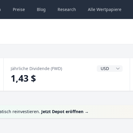
n
Preise
Blog
Research
Alle
Wertpapiere
Dividendenwähru
Jährliche Dividende (FWD)
1,43 $
tisch reinvestieren.
Jetzt Depot eröffnen
→