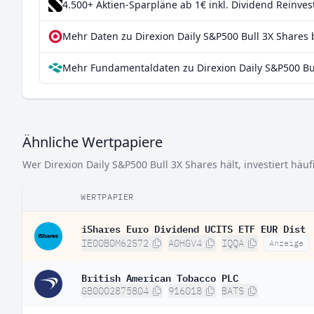
4.500+ Aktien-Sparpläne ab 1€
inkl. Dividend Reinve
Mehr Daten zu Direxion Daily S&P500 Bull 3X Shares 
Mehr Fundamentaldaten zu Direxion Daily S&P500 Bul
Ähnliche Wertpapiere
Wer Direxion Daily S&P500 Bull 3X Shares hält, investiert häu
WERTPAPIER
iShares Euro Dividend UCITS ETF EUR Dist
IE00B0M62S72
A0HGV4
IQQA
Anzeige
British American Tobacco PLC
GB0002875804
916018
BATS