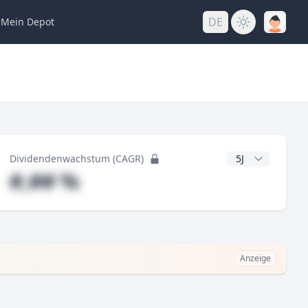
DE
Mein
Depot
ng
CAGR Jahre
Dividendenwachstum (CAGR)
#,## %
Anzeige