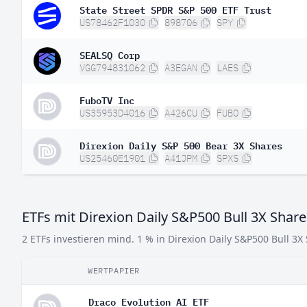
State Street SPDR S&P 500 ETF Trust
US78462F1030
898706
SPY
SEALSQ Corp
VGG794831062
A3EGAN
LAES
FuboTV Inc
US35953D4016
A426CU
FUBO
Direxion Daily S&P 500 Bear 3X Shares
US25460E1901
A41JPM
SPXS
ETFs mit Direxion Daily S&P500 Bull 3X Share
2 ETFs investieren mind. 1 % in Direxion Daily S&P500 Bull 3X
WERTPAPIER
Draco Evolution AI ETF