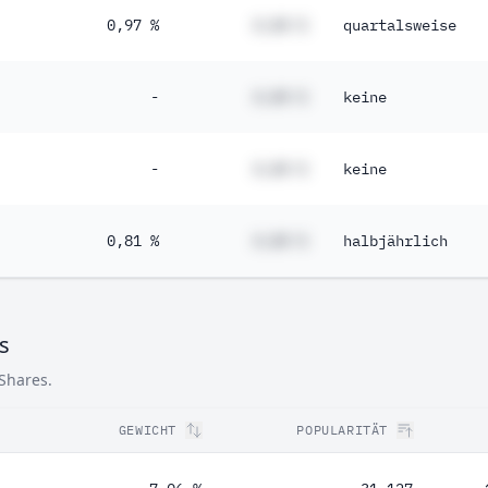
0,97 %
#,## %
quartalsweise
-
#,## %
keine
-
#,## %
keine
0,81 %
#,## %
halbjährlich
s
 Shares.
GEWICHT
POPULARITÄT