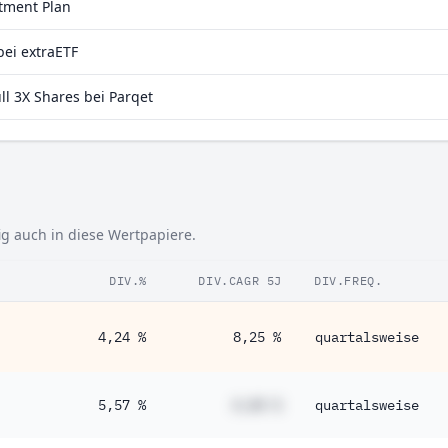
stment Plan
bei extraETF
l 3X Shares bei Parqet
fig auch in diese Wertpapiere.
DIV.%
DIV.CAGR 5J
DIV.FREQ.
4,24 %
8,25 %
quartalsweise
5,57 %
#,## %
quartalsweise