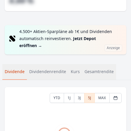
#,## %
4.500+ Aktien-Sparpläne ab 1€ und Dividenden
automatisch reinvestieren.
Jetzt Depot
eröffnen
→
Anzeige
Dividende
Dividendenrendite
Kurs
Gesamtrendite
YTD
1J
3J
5J
MAX