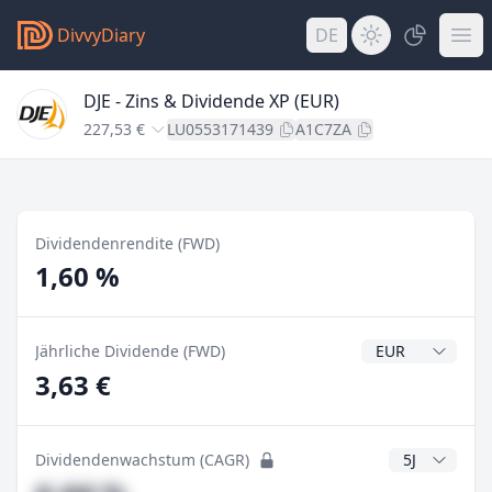
DivvyDiary
DE
DJE - Zins & Dividende XP (EUR)
227,53 €
LU0553171439
A1C7ZA
Dividendenrendite (FWD)
1,60 %
Dividendenwähr
Jährliche Dividende (FWD)
3,63 €
CAGR Jahre
Dividendenwachstum (CAGR)