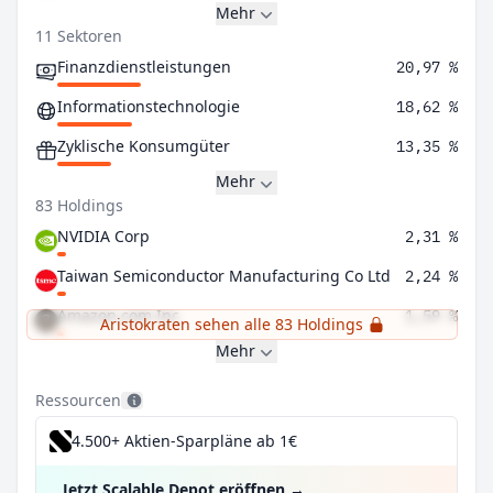
Mehr
11 Sektoren
Finanzdienstleistungen
20,97 %
Informationstechnologie
18,62 %
Zyklische Konsumgüter
13,35 %
Mehr
83 Holdings
NVIDIA Corp
2,31 %
Taiwan Semiconductor Manufacturing Co Ltd
2,24 %
Amazon.com Inc
1,59 %
Aristokraten sehen alle 83 Holdings
Mehr
Ressourcen
4.500+ Aktien-Sparpläne ab 1€
Jetzt Scalable Depot eröffnen
→