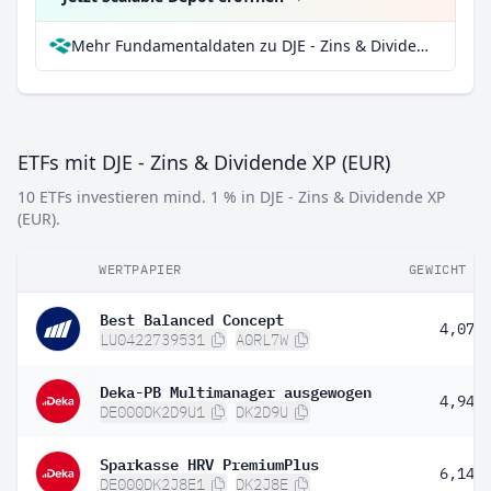
Mehr Fundamentaldaten zu DJE - Zins & Dividende XP (EUR) bei Parqet
ETFs mit DJE - Zins & Dividende XP (EUR)
10 ETFs investieren mind. 1 % in DJE - Zins & Dividende XP
(EUR).
WERTPAPIER
GEWICHT
Best Balanced Concept
4,07 
LU0422739531
A0RL7W
Deka-PB Multimanager ausgewogen
4,94 
DE000DK2D9U1
DK2D9U
Sparkasse HRV PremiumPlus
6,14 
DE000DK2J8E1
DK2J8E