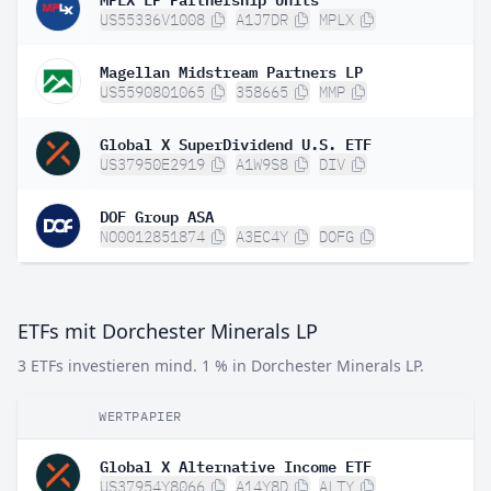
US55336V1008
A1J7DR
MPLX
Magellan Midstream Partners LP
US5590801065
358665
MMP
Global X SuperDividend U.S. ETF
US37950E2919
A1W9S8
DIV
DOF Group ASA
NO0012851874
A3EC4Y
DOFG
ETFs mit Dorchester Minerals LP
3 ETFs investieren mind. 1 % in Dorchester Minerals LP.
WERTPAPIER
Global X Alternative Income ETF
US37954Y8066
A14Y8D
ALTY