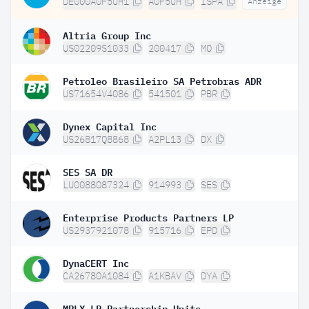
DE000A0F5UH1
A0F5UH
ISPA
Anzeige
Altria Group Inc
US02209S1033
200417
MO
Petroleo Brasileiro SA Petrobras ADR
US71654V4086
541501
PBR
Dynex Capital Inc
US26817Q8868
A2PL13
DX
SES SA DR
LU0088087324
914993
SES
Enterprise Products Partners LP
US2937921078
915716
EPD
DynaCERT Inc
CA26780A1084
A1KBAV
DYA
MPLX LP Partnership Units