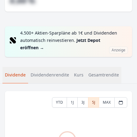
#,## %
4.500+ Aktien-Sparpläne ab 1€ und Dividenden
automatisch reinvestieren.
Jetzt Depot
eröffnen
→
Anzeige
Dividende
Dividendenrendite
Kurs
Gesamtrendite
YTD
1J
3J
5J
MAX