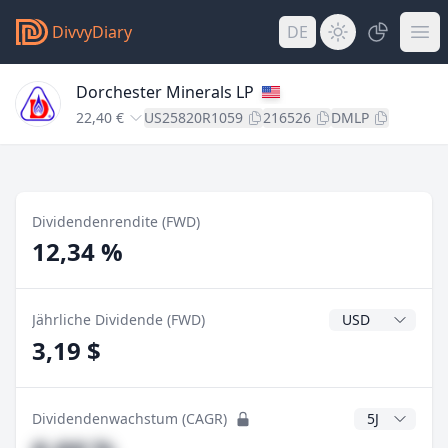
DivvyDiary
DE
Dorchester Minerals LP
22,40 €
US25820R1059
216526
DMLP
Dividendenrendite (FWD)
12,34 %
Dividendenwähr
Jährliche Dividende (FWD)
3,19 $
CAGR Jahre
Dividendenwachstum (CAGR)