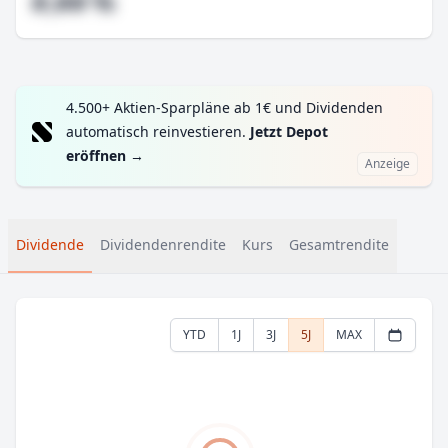
#,## %
4.500+ Aktien-Sparpläne ab 1€ und Dividenden
automatisch reinvestieren.
Jetzt Depot
eröffnen
→
Anzeige
Dividende
Dividendenrendite
Kurs
Gesamtrendite
YTD
1J
3J
5J
MAX