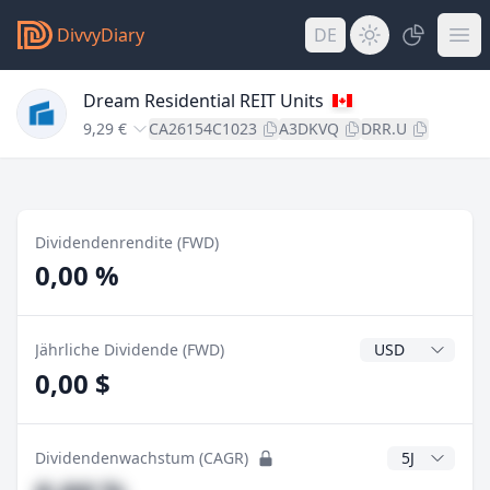
DivvyDiary
DE
Dream Residential REIT Units
9,29 €
CA26154C1023
A3DKVQ
DRR.U
Dividendenrendite (FWD)
0,00 %
Dividendenwähr
Jährliche Dividende (FWD)
0,00 $
CAGR Jahre
Dividendenwachstum (CAGR)