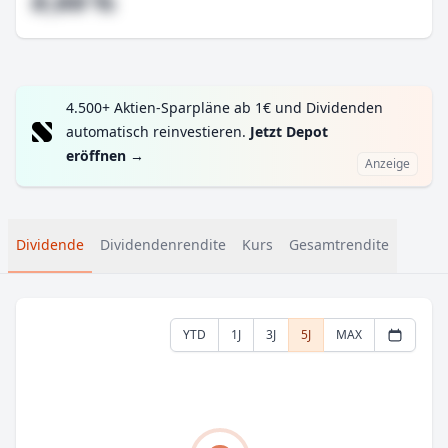
#,## %
4.500+ Aktien-Sparpläne ab 1€ und Dividenden
automatisch reinvestieren.
Jetzt Depot
eröffnen
→
Anzeige
Dividende
Dividendenrendite
Kurs
Gesamtrendite
YTD
1J
3J
5J
MAX