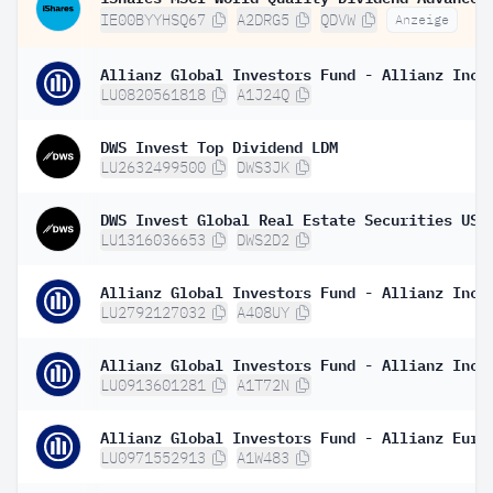
IE00BYYHSQ67
A2DRG5
QDVW
Anzeige
LU0820561818
A1J24Q
DWS Invest Top Dividend LDM
LU2632499500
DWS3JK
LU1316036653
DWS2D2
LU2792127032
A408UY
LU0913601281
A1T72N
LU0971552913
A1W483