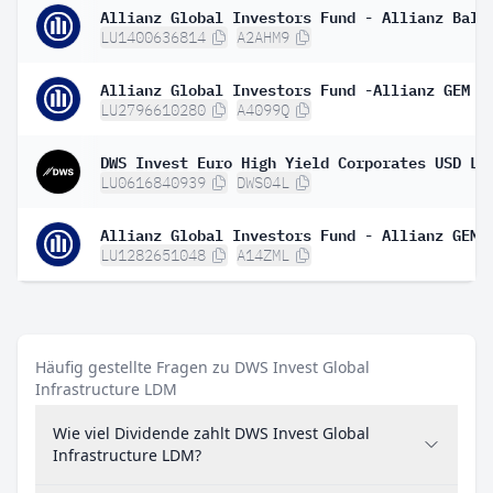
LU1400636814
A2AHM9
LU2796610280
A4099Q
DWS Invest Euro High Yield Corporates USD LD
LU0616840939
DWS04L
LU1282651048
A14ZML
Häufig gestellte Fragen zu DWS Invest Global
Infrastructure LDM
Wie viel Dividende zahlt DWS Invest Global
Infrastructure LDM?