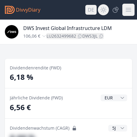
DivvyDiary
DE
DWS Invest Global Infrastructure LDM
106,06 €
LU2632499682
DWS3JL
Dividendenrendite (FWD)
6,18 %
Dividendenwähr
Jährliche Dividende (FWD)
6,56 €
CAGR Jahre
Dividendenwachstum (CAGR)