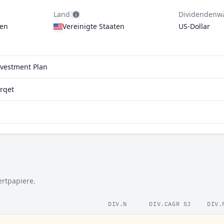
Land
Dividendenw
gen
Vereinigte Staaten
US-Dollar
nvestment Plan
rqet
ertpapiere.
DIV.%
DIV.CAGR 5J
DIV.