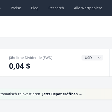
n
Preise
Blog
Research
Alle
Wertpapiere
Dividendenwähru
Jährliche Dividende (FWD)
0,04 $
tomatisch reinvestieren.
Jetzt Depot eröffnen
→