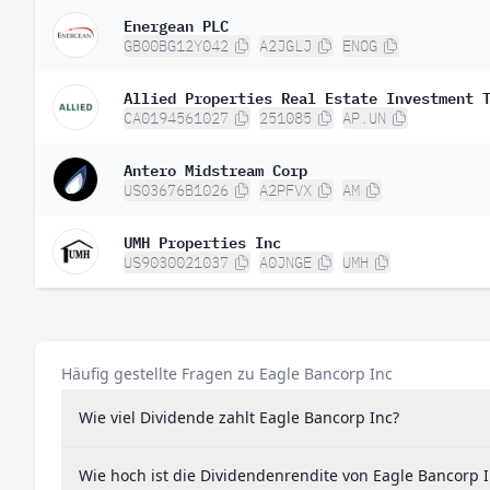
Energean PLC
GB00BG12Y042
A2JGLJ
ENOG
Allied Properties Real Estate Investment 
CA0194561027
251085
AP.UN
Antero Midstream Corp
US03676B1026
A2PFVX
AM
UMH Properties Inc
US9030021037
A0JNGE
UMH
Häufig gestellte Fragen zu Eagle Bancorp Inc
Wie viel Dividende zahlt Eagle Bancorp Inc?
Wie hoch ist die Dividendenrendite von Eagle Bancorp 