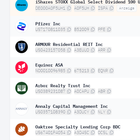
iShares STOXX Global Select Dividend 100 
DE000A0F5UH1
A0F5UH
ISPA
Anzeige
Pfizer Inc
US7170811035
852009
PFE
ARMOUR Residential REIT Inc
US0423157058
A3EUUD
ARR
Equinor ASA
NO0010096985
675213
EQNR
Arbor Realty Trust Inc
US0389231087
A0CAPU
ABR
Annaly Capital Management Inc
US0357108390
A3DUCY
NLY
Oaktree Specialty Lending Corp BDC
US67401P4054
A3D4SC
OCSL