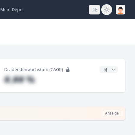
DE
Mein
Depot
ng
CAGR Jahre
Dividendenwachstum (CAGR)
#,## %
Anzeige