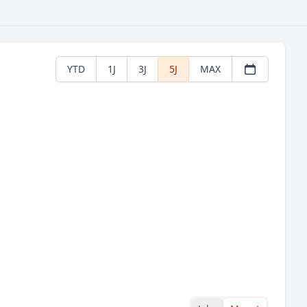
YTD
1J
3J
5J
MAX