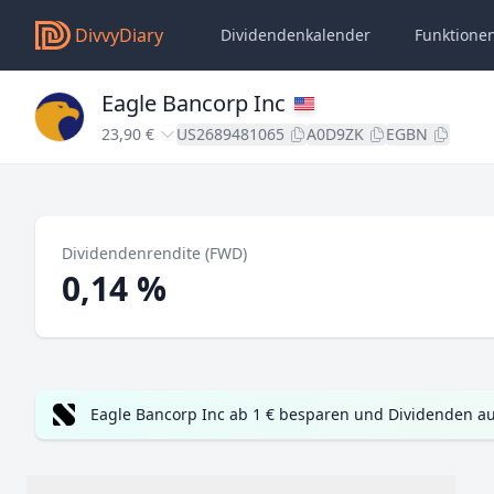
DivvyDiary
Dividendenkalender
Funktione
Eagle Bancorp Inc
23,90 €
US2689481065
A0D9ZK
EGBN
Dividendenrendite (FWD)
0,14 %
Eagle Bancorp Inc ab 1 € besparen und Dividenden au