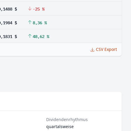
0,1488 $
-25 %
0,1984 $
8,36 %
0,1831 $
48,62 %
CSV Export
Dividendenrhythmus
quartalsweise