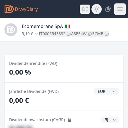
DivvyDiary
DE
Ecomembrane SpA
5,10 €
IT0005543332
A3EE4W
ECMB
Dividendenrendite (FWD)
0,00 %
Dividendenwähr
Jährliche Dividende (FWD)
0,00 €
CAGR Jahre
Dividendenwachstum (CAGR)