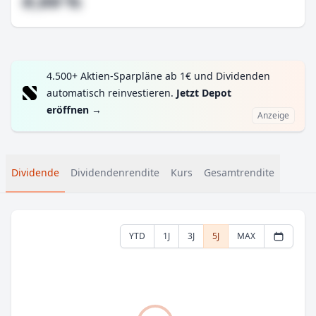
#,## %
4.500+ Aktien-Sparpläne ab 1€ und Dividenden
automatisch reinvestieren.
Jetzt Depot
eröffnen
→
Anzeige
Dividende
Dividendenrendite
Kurs
Gesamtrendite
YTD
1J
3J
5J
MAX