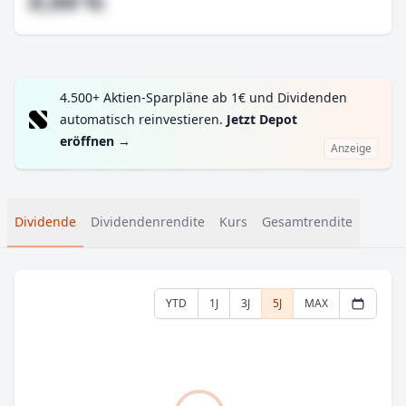
#,## %
4.500+ Aktien-Sparpläne ab 1€ und Dividenden
automatisch reinvestieren.
Jetzt Depot
eröffnen
→
Anzeige
Dividende
Dividendenrendite
Kurs
Gesamtrendite
YTD
1J
3J
5J
MAX