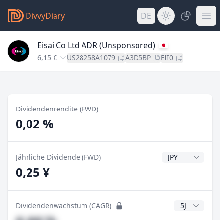
DivvyDiary
DE
Eisai Co Ltd ADR (Unsponsored)
6,15 €
US28258A1079
A3D5BP
EII0
Dividendenrendite (FWD)
0,02 %
Dividendenwähr
Jährliche Dividende (FWD)
0,25 ¥
CAGR Jahre
Dividendenwachstum (CAGR)