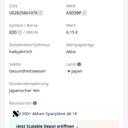
ISIN
WKN
US28258A1079
A3D5BP
Symbol / Börse
Wert
EII0
/
XMUN
6,15 €
Dividendenrhythmus
Wertpapiertyp
halbjährlich
Aktie
Sektor
Land
Gesundheitswesen
Japan
Dividendenwährung
Japanischer Yen
Ressourcen
4.500+ Aktien-Sparpläne ab 1€
Jetzt Scalable Depot eröffnen
→