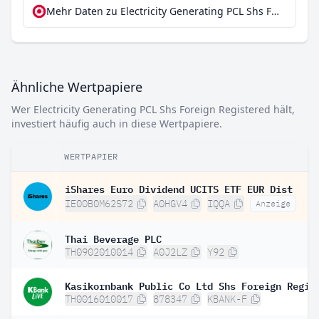
Mehr Daten zu Electricity Generating PCL Shs Foreign Registered bei extraETF
Ähnliche Wertpapiere
Wer Electricity Generating PCL Shs Foreign Registered hält,
investiert häufig auch in diese Wertpapiere.
WERTPAPIER
iShares Euro Dividend UCITS ETF EUR Dist
IE00B0M62S72
A0HGV4
IQQA
Anzeige
Thai Beverage PLC
TH0902010014
A0J2LZ
Y92
TH0016010017
878347
KBANK-F