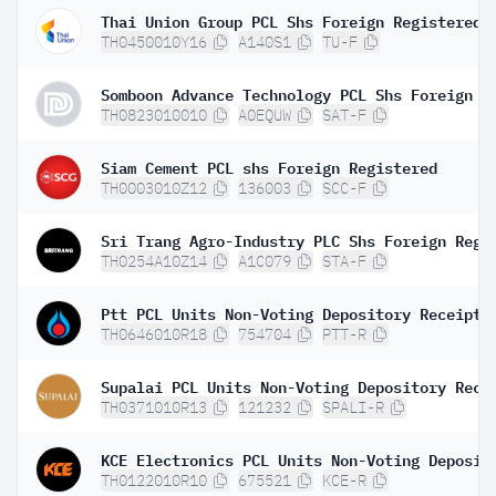
Thai Union Group PCL Shs Foreign Registered
TH0450010Y16
A140S1
TU-F
TH0823010010
A0EQUW
SAT-F
Siam Cement PCL shs Foreign Registered
TH0003010Z12
136003
SCC-F
TH0254A10Z14
A1C079
STA-F
Ptt PCL Units Non-Voting Depository Receipt
TH0646010R18
754704
PTT-R
Supalai PCL Units Non-Voting Depository Rece
TH0371010R13
121232
SPALI-R
TH0122010R10
675521
KCE-R