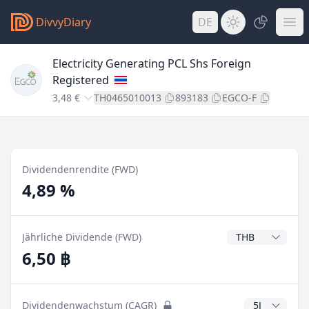
DivvyDiary
DE
Electricity Generating PCL Shs Foreign
Registered
3,48 €
TH0465010013
893183
EGCO-F
Dividendenrendite (FWD)
4,89 %
Dividendenwähr
Jährliche Dividende (FWD)
6,50 ฿
CAGR Jahre
Dividendenwachstum (CAGR)