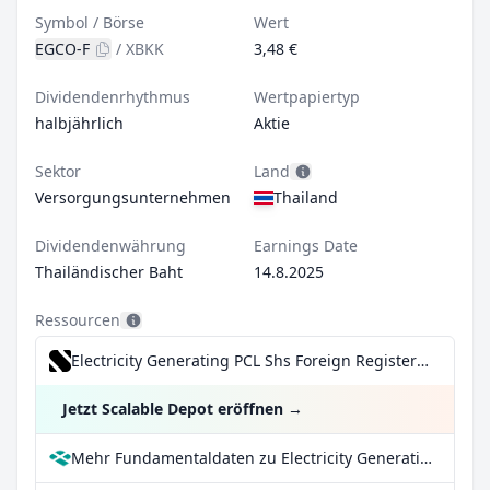
Symbol / Börse
Wert
EGCO-F
/
XBKK
3,48 €
Dividendenrhythmus
Wertpapiertyp
halbjährlich
Aktie
Sektor
Land
Versorgungsunternehmen
Thailand
Dividendenwährung
Earnings Date
Thailändischer Baht
14.8.2025
Ressourcen
Electricity Generating PCL Shs Foreign Registered für 0,99€/Trade inkl. Dividend Reinvestment Plan
Jetzt Scalable Depot eröffnen
→
Mehr Fundamentaldaten zu Electricity Generating PCL Shs Foreign Registered bei Parqet