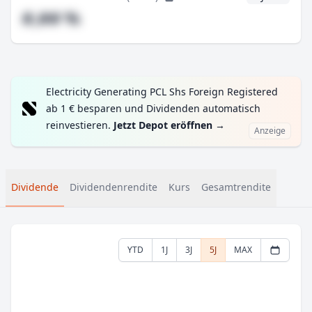
#,## %
Electricity Generating PCL Shs Foreign Registered
ab 1 € besparen und Dividenden automatisch
reinvestieren.
Jetzt Depot eröffnen
→
Anzeige
Dividende
Dividendenrendite
Kurs
Gesamtrendite
YTD
1J
3J
5J
MAX