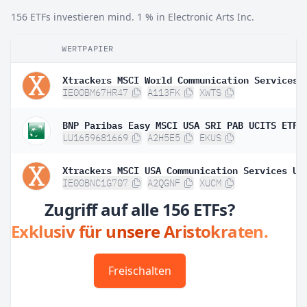
156 ETFs investieren mind. 1 % in Electronic Arts Inc.
WERTPAPIER
IE00BM67HR47
A113FK
XWTS
LU1659681669
A2H5E5
EKUS
IE00BNC1G707
A2QGNF
XUCM
Zugriff auf alle 156 ETFs?
Exklusiv für unsere Aristokraten.
Freischalten