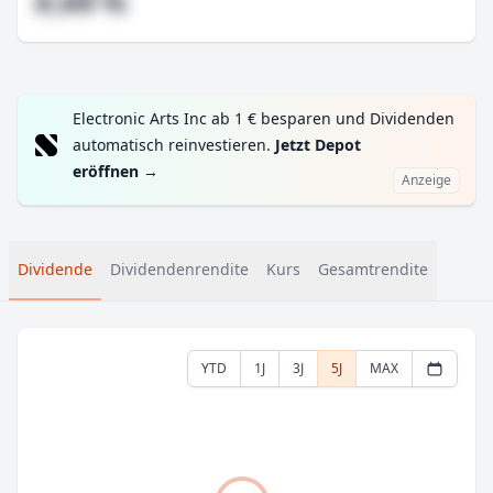
#,## %
Electronic Arts Inc ab 1 € besparen und Dividenden
automatisch reinvestieren.
Jetzt Depot
eröffnen
→
Anzeige
Dividende
Dividendenrendite
Kurs
Gesamtrendite
YTD
1J
3J
5J
MAX