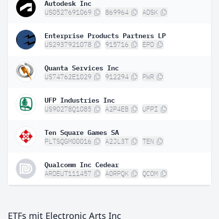
Autodesk Inc
US0527691069
869964
ADSK
Enterprise Products Partners LP
US2937921078
915716
EPD
Quanta Services Inc
US74762E1029
912294
PWR
UFP Industries Inc
US90278Q1085
A2P4EB
UFPI
Ten Square Games SA
PLTSQGM00016
A2JL3T
TEN
Qualcomm Inc Cedear
ARDEUT111457
A0RPQK
QCOM
ETFs mit Electronic Arts Inc