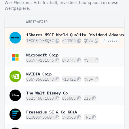
Wer Electronic Arts Inc hält, investiert häufig auch in diese
Wertpapiere.
WERTPAPIER
IE00BYYHSQ67
A2DRG5
QDVW
Anzeige
Microsoft Corp
US5949181045
870747
MSFT
NVIDIA Corp
US67066G1040
918422
NVDA
The Walt Disney Co
US2546871060
855686
DIS
Fresenius SE & Co KGaA
DE0005785604
578560
FRE