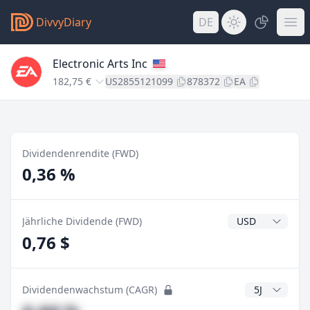
DivvyDiary
DE
Electronic Arts Inc
182,75 €
US2855121099
878372
EA
Dividendenrendite (FWD)
0,36 %
Dividendenwähr
Jährliche Dividende (FWD)
0,76 $
CAGR Jahre
Dividendenwachstum (CAGR)