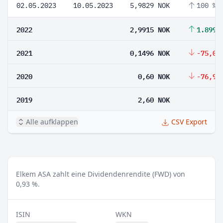
02.05.2023
10.05.2023
5,9829 NOK
100 %
2022
2,9915 NOK
1.899,
2021
0,1496 NOK
-75,07
2020
0,60 NOK
-76,92
2019
2,60 NOK
Alle aufklappen
CSV Export
Elkem ASA zahlt eine Dividendenrendite (FWD) von
0,93 %.
ISIN
WKN