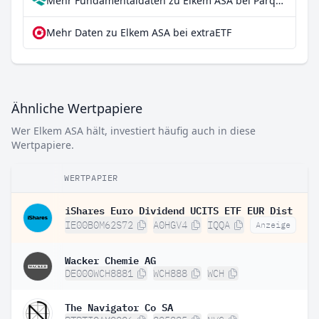
Mehr Fundamentaldaten zu Elkem ASA bei Parqet
Mehr Daten zu Elkem ASA bei extraETF
Ähnliche Wertpapiere
Wer Elkem ASA hält, investiert häufig auch in diese
Wertpapiere.
WERTPAPIER
iShares Euro Dividend UCITS ETF EUR Dist
IE00B0M62S72
A0HGV4
IQQA
Anzeige
Wacker Chemie AG
DE000WCH8881
WCH888
WCH
The Navigator Co SA