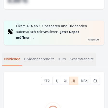
#,## %
Elkem ASA ab 1 € besparen und Dividenden
automatisch reinvestieren.
Jetzt Depot
eröffnen
→
Anzeige
Dividende
Dividendenrendite
Kurs
Gesamtrendite
YTD
1J
3J
5J
MAX