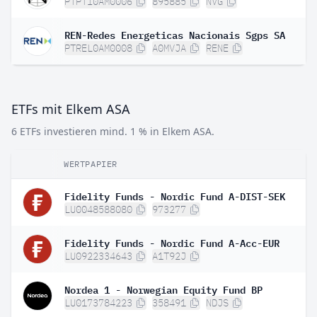
PTPTI0AM0006
895885
NVG
REN-Redes Energeticas Nacionais Sgps SA
PTREL0AM0008
A0MVJA
RENE
ETFs mit Elkem ASA
6 ETFs investieren mind. 1 % in Elkem ASA.
WERTPAPIER
G
Fidelity Funds - Nordic Fund A-DIST-SEK
LU0048588080
973277
Fidelity Funds - Nordic Fund A-Acc-EUR
LU0922334643
A1T92J
Nordea 1 - Norwegian Equity Fund BP
LU0173784223
358491
NDJS