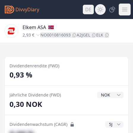
DivvyDiary
DE
Elkem ASA
2,93 €
NO0010816093
A2JGEL
ELK
Dividendenrendite (FWD)
0,93 %
Dividendenwähru
Jährliche Dividende (FWD)
0,30 NOK
CAGR Jahre
Dividendenwachstum (CAGR)