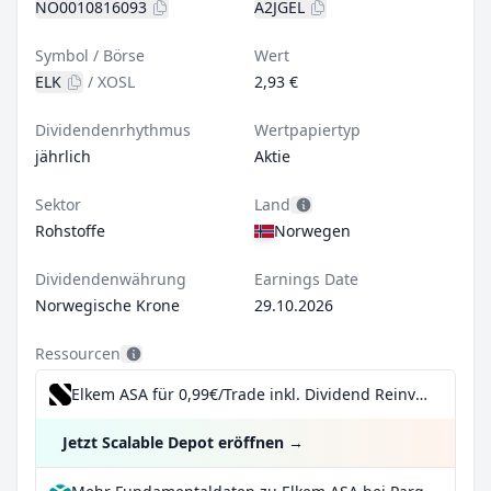
NO0010816093
A2JGEL
Symbol / Börse
Wert
ELK
/
XOSL
2,93 €
Dividendenrhythmus
Wertpapiertyp
jährlich
Aktie
Sektor
Land
Rohstoffe
Norwegen
Dividendenwährung
Earnings Date
Norwegische Krone
29.10.2026
Ressourcen
Elkem ASA für 0,99€/Trade inkl. Dividend Reinvestment Plan
Jetzt Scalable Depot eröffnen
→