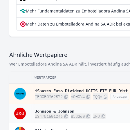
Mehr Fundamentaldaten zu Embotelladora Andina SA
Mehr Daten zu Embotelladora Andina SA ADR bei ext
Ähnliche Wertpapiere
Wer Embotelladora Andina SA ADR hält, investiert häufig auch
WERTPAPIER
iShares Euro Dividend UCITS ETF EUR Dist
IE00B0M62S72
A0HGV4
IQQA
Anzeige
Johnson & Johnson
US4781601046
853260
JNJ
Altria Group Inc