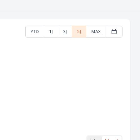
YTD
1J
3J
5J
MAX