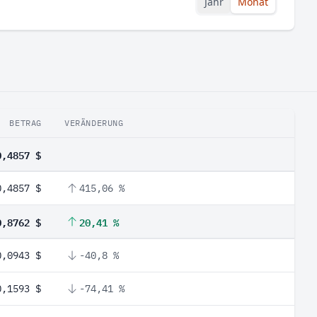
Jahr
Monat
BETRAG
VERÄNDERUNG
0,4857 $
0,4857 $
415,06 %
0,8762 $
20,41 %
0,0943 $
-40,8 %
0,1593 $
-74,41 %