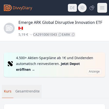
DivvyDiary
DE
Emerge ARK Global Disruptive Innovation ETF
5,19 €
CA2910061043
EARK
4.500+ Aktien-Sparpläne ab 1€ und Dividenden
automatisch reinvestieren.
Jetzt Depot
eröffnen
→
Anzeige
Kurs
Gesamtrendite