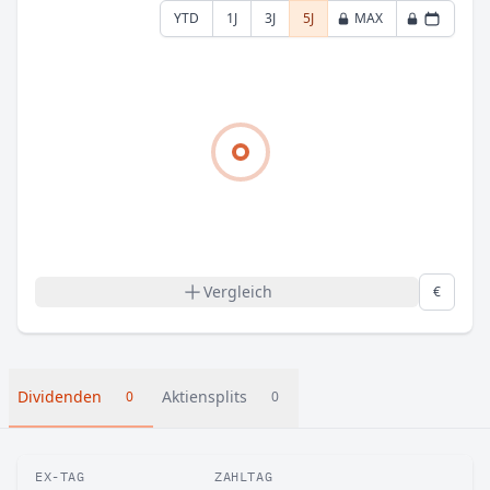
YTD
1J
3J
5J
MAX
Vergleich
€
Dividenden
Aktiensplits
0
0
EX-TAG
ZAHLTAG