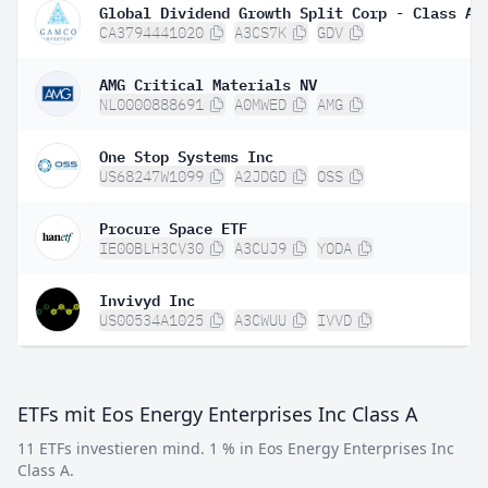
Global Dividend Growth Split Corp - Class A
CA3794441020
A3CS7K
GDV
AMG Critical Materials NV
NL0000888691
A0MWED
AMG
One Stop Systems Inc
US68247W1099
A2JDGD
OSS
Procure Space ETF
IE00BLH3CV30
A3CUJ9
YODA
Invivyd Inc
US00534A1025
A3CWUU
IVVD
ETFs mit Eos Energy Enterprises Inc Class A
11 ETFs investieren mind. 1 % in Eos Energy Enterprises Inc
Class A.