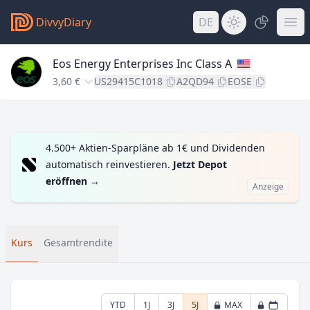
DivvyDiary
DE
Eos Energy Enterprises Inc Class A
3,60 €
US29415C1018
A2QD94
EOSE
4.500+ Aktien-Sparpläne ab 1€ und Dividenden
automatisch reinvestieren.
Jetzt Depot
eröffnen
→
Anzeige
Kurs
Gesamtrendite
YTD
1J
3J
5J
MAX