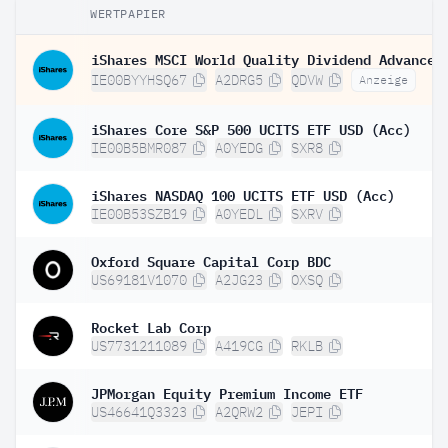
WERTPAPIER
IE00BYYHSQ67
A2DRG5
QDVW
Anzeige
iShares Core S&P 500 UCITS ETF USD (Acc)
IE00B5BMR087
A0YEDG
SXR8
iShares NASDAQ 100 UCITS ETF USD (Acc)
IE00B53SZB19
A0YEDL
SXRV
Oxford Square Capital Corp BDC
US69181V1070
A2JG23
OXSQ
Rocket Lab Corp
US7731211089
A419CG
RKLB
JPMorgan Equity Premium Income ETF
US46641Q3323
A2QRW2
JEPI