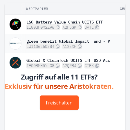
WERTPAPIER
GEWI
L&G Battery Value-Chain UCITS ETF
IE00BF0M2Z96
A2H5GK
BATE
green benefit Global Impact Fund - P
LU1136260384
A12EXH
Global X CleanTech UCITS ETF USD Acc
IE00BMH5YL08
A2QPB4
CTEK
Zugriff auf alle 11 ETFs?
Exklusiv für unsere Aristokraten.
Freischalten