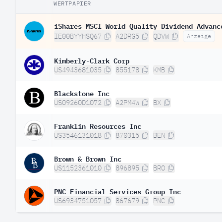
WERTPAPIER
iShares MSCI World Quality Dividend Advanc
IE00BYYHSQ67
A2DRG5
QDVW
Anzeige
Kimberly-Clark Corp
US4943681035
855178
KMB
Blackstone Inc
US09260D1072
A2PM4W
BX
Franklin Resources Inc
US3546131018
870315
BEN
Brown & Brown Inc
US1152361010
896895
BRO
PNC Financial Services Group Inc
US6934751057
867679
PNC