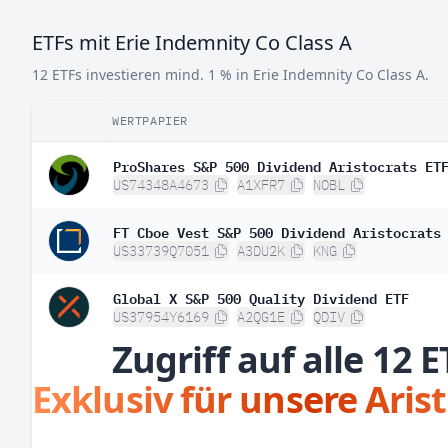
ETFs mit Erie Indemnity Co Class A
12 ETFs investieren mind. 1 % in Erie Indemnity Co Class A.
WERTPAPIER
ProShares S&P 500 Dividend Aristocrats ET
US74348A4673
A1XFR7
NOBL
FT Cboe Vest S&P 500 Dividend Aristocrats
US33739Q7051
A3DU2K
KNG
Global X S&P 500 Quality Dividend ETF
US37954Y6169
A2QG1E
QDIV
Zugriff auf alle 12 E
Exklusiv für unsere Aris