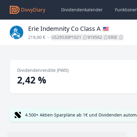
DivvyDiary
Dividendenkalender
Funktione
Erie Indemnity Co Class A
219,00 €
US29530P1021
919562
ERIE
Dividendenrendite (FWD)
2,42 %
4.500+ Aktien-Sparpläne ab 1€ und Dividenden automa