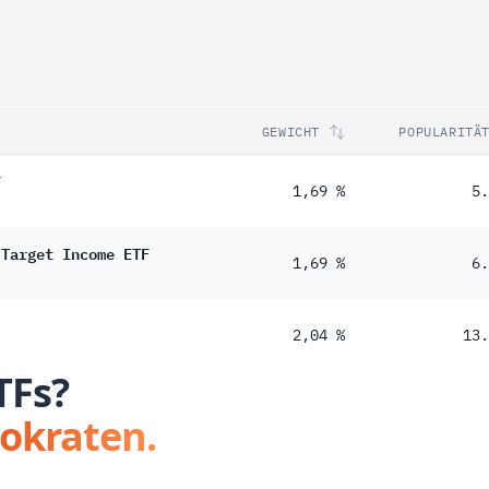
GEWICHT
POPULARITÄ
F
1,69 %
5.
 Target Income ETF
1,69 %
6.
2,04 %
13.
TFs?
tokraten.