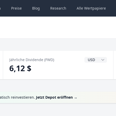
n
Preise
Blog
Research
Alle
Wertpapiere
Dividendenwähru
Jährliche Dividende (FWD)
6,12 $
tisch reinvestieren.
Jetzt Depot eröffnen
→