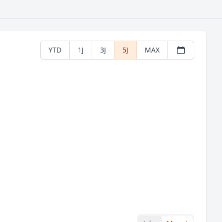
YTD
1J
3J
5J
MAX