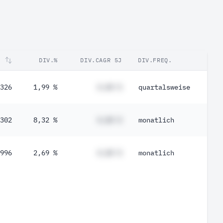
T
DIV.%
DIV.CAGR 5J
DIV.FREQ.
326
1,99 %
#,## %
quartalsweise
302
8,32 %
#,## %
monatlich
996
2,69 %
#,## %
monatlich