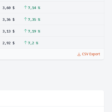
3,60 $
7,14 %
3,36 $
7,35 %
3,13 $
7,19 %
2,92 $
7,2 %
CSV Export