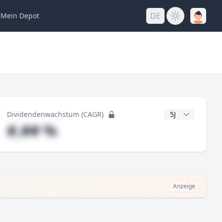
DE
Mein
Depot
ng
CAGR Jahre
Dividendenwachstum (CAGR)
#,## %
Anzeige