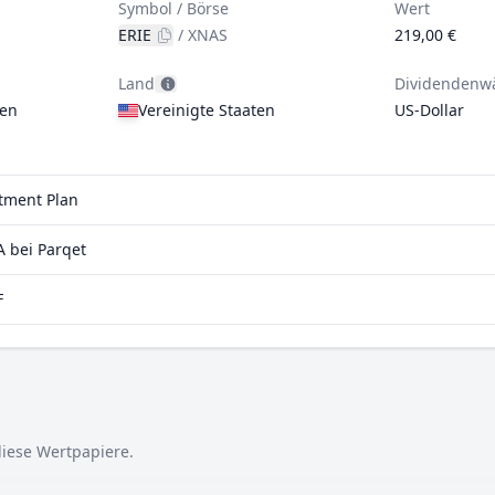
Symbol / Börse
Wert
ERIE
/
XNAS
219,00 €
Land
Dividendenw
gen
Vereinigte Staaten
US-Dollar
stment Plan
 bei Parqet
F
 diese Wertpapiere.