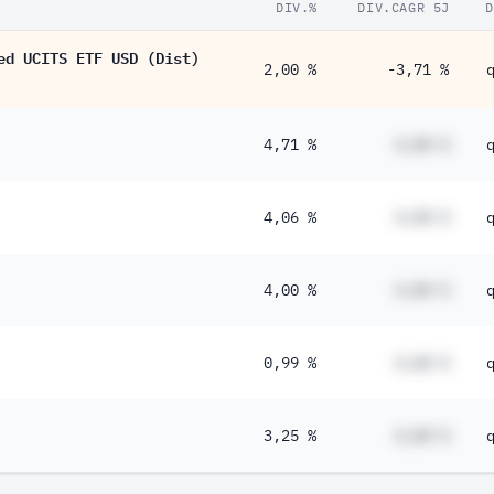
DIV.%
DIV.CAGR 5J
D
ed UCITS ETF USD (Dist)
2,00 %
-3,71 %
4,71 %
#,## %
4,06 %
#,## %
4,00 %
#,## %
0,99 %
#,## %
3,25 %
#,## %