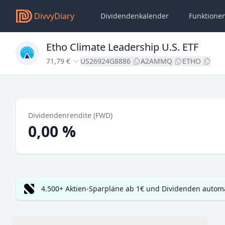
DivvyDiary
Dividendenkalender
Funktione
Etho Climate Leadership U.S. ETF
71,79 €
US26924G8886
A2AMMQ
ETHO
Dividendenrendite (FWD)
0,00 %
4.500+ Aktien-Sparpläne ab 1€ und Dividenden automa