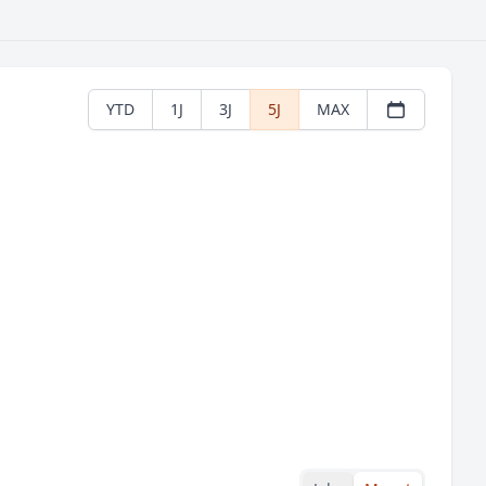
YTD
1J
3J
5J
MAX