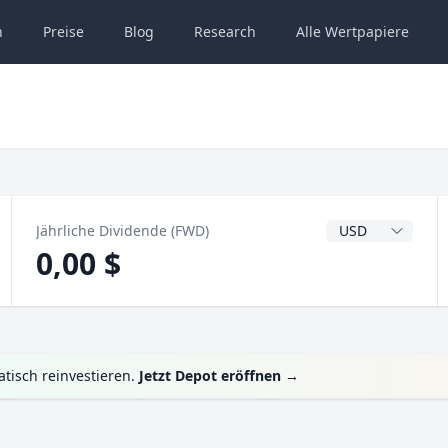
n
Preise
Blog
Research
Alle
Wertpapiere
Dividendenwähru
Jährliche Dividende (FWD)
0,00 $
tisch reinvestieren.
Jetzt Depot eröffnen
→