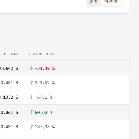
Jahr
Monat
BETRAG
VERÄNDERUNG
0,5642 $
-34,47 %
0,431 $
223,57 %
0,1332 $
-69,1 %
0,861 $
60,63 %
0,431 $
187,33 %