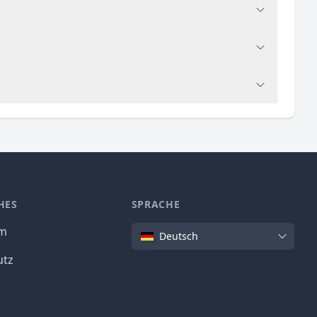
HES
SPRACHE
Sprache
um
Deutsch
utz