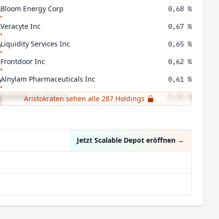
Bloom Energy Corp
0,68 %
Veracyte Inc
0,67 %
Liquidity Services Inc
0,65 %
Frontdoor Inc
0,62 %
Alnylam Pharmaceuticals Inc
0,61 %
GoDaddy Inc Class A
0,58 %
Aristokraten sehen alle 287 Holdings
Lumentum Holdings Inc
0,58 %
Jetzt Scalable Depot eröffnen
→