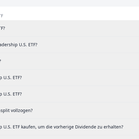
TF
TF?
adership U.S. ETF?
?
p U.S. ETF?
p U.S. ETF?
split vollzogen?
p U.S. ETF kaufen, um die vorherige Dividende zu erhalten?