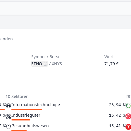
idenden.
Symbol / Börse
Wert
ETHO
/
XNYS
71,79 €
10 Sektoren
28
Informationstechnologie
4 %
26,94 %
Industriegüter
9 %
16,42 %
Gesundheitswesen
7 %
13,41 %