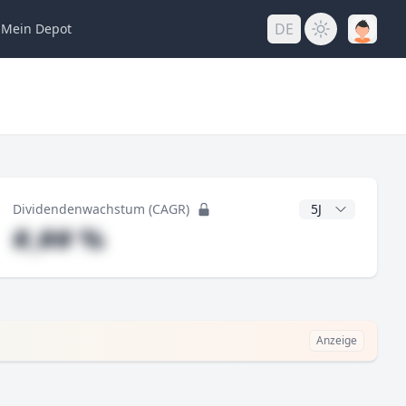
DE
Mein
Depot
ng
CAGR Jahre
Dividendenwachstum (CAGR)
#,## %
Anzeige