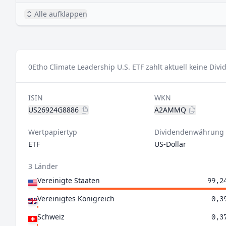
Alle aufklappen
0
Etho Climate Leadership U.S. ETF zahlt aktuell keine Div
ISIN
WKN
US26924G8886
A2AMMQ
Wertpapiertyp
Dividendenwährung
ETF
US-Dollar
3 Länder
Vereinigte Staaten
99,2
Vereinigtes Königreich
0,3
Schweiz
0,3