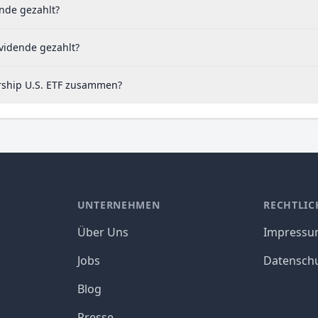
ende gezahlt?
ividende gezahlt?
ership U.S. ETF zusammen?
UNTERNEHMEN
RECHTLIC
Über Uns
Impress
Jobs
Datensch
Blog
Presse