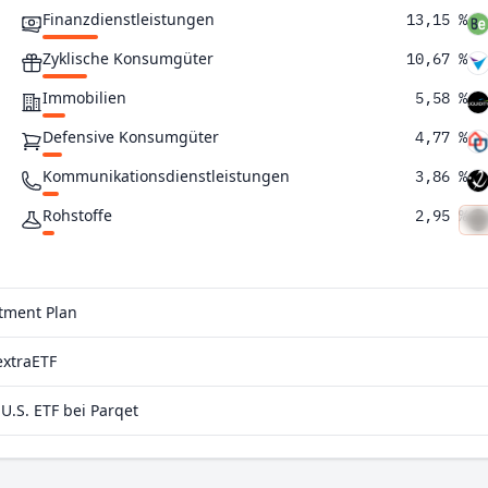
Finanzdienstleistungen
13,15 %
Zyklische Konsumgüter
10,67 %
Immobilien
5,58 %
Defensive Konsumgüter
4,77 %
Kommunikationsdienstleistungen
3,86 %
Rohstoffe
2,95 %
Versorgungsunternehmen
2,26 %
stment Plan
extraETF
.S. ETF bei Parqet