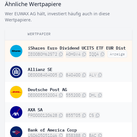
Ähnliche Wertpapiere
Wer EUWAX AG hält, investiert häufig auch in diese
Wertpapiere.
WERTPAPIER
iShares Euro Dividend UCITS ETF EUR Dist
IE00B0M62S72
A0HGV4
IQQA
Anzeige
Allianz SE
DE0008404005
840400
ALV
Deutsche Post AG
DE0005552004
555200
DHL
AXA SA
FR0000120628
855705
CS
Bank of America Corp
US0605051046
858388
BAC