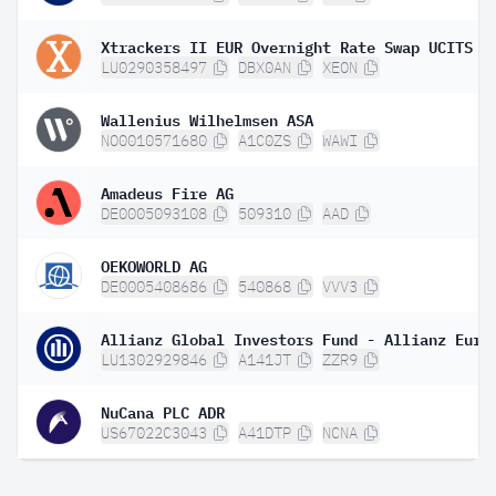
LU0290358497
DBX0AN
XEON
Wallenius Wilhelmsen ASA
NO0010571680
A1C0ZS
WAWI
Amadeus Fire AG
DE0005093108
509310
AAD
OEKOWORLD AG
DE0005408686
540868
VVV3
LU1302929846
A141JT
ZZR9
NuCana PLC ADR
US67022C3043
A41DTP
NCNA