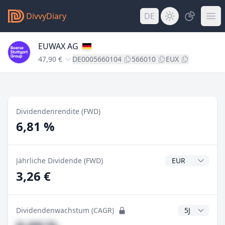
DivvyDiary
DE
EUWAX AG
47,90 €
DE0005660104
566010
EUX
Dividendenrendite (FWD)
6,81 %
Dividendenwähr
Jährliche Dividende (FWD)
3,26 €
CAGR Jahre
Dividendenwachstum (CAGR)