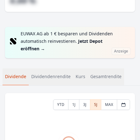
#,## %
EUWAX AG ab 1 € besparen und Dividenden
automatisch reinvestieren.
Jetzt Depot
eröffnen
→
Anzeige
Dividende
Dividendenrendite
Kurs
Gesamtrendite
YTD
1J
3J
5J
MAX