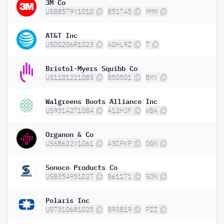
3M Co
US88579Y1010
851745
MMM
AT&T Inc
US00206R1023
A0HL9Z
T
Bristol-Myers Squibb Co
US1101221083
850501
BMY
Walgreens Boots Alliance Inc
US9314271084
A12HJF
WBA
Organon & Co
US68622V1061
A3CPKP
OGN
Sonoco Products Co
US8354951027
861171
SON
Polaris Inc
US7310681025
893819
PII