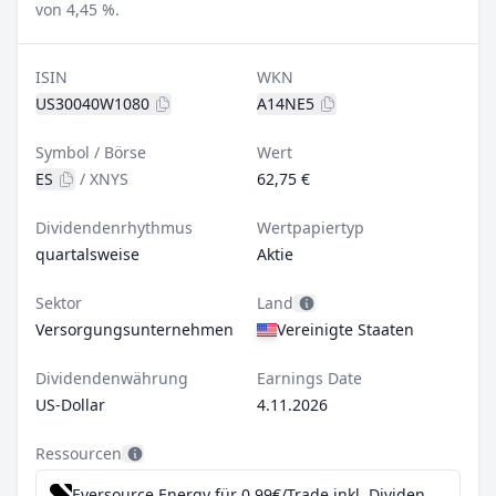
von 4,45 %.
ISIN
WKN
US30040W1080
A14NE5
Symbol / Börse
Wert
ES
/
XNYS
62,75 €
Dividendenrhythmus
Wertpapiertyp
quartalsweise
Aktie
Sektor
Land
Versorgungsunternehmen
Vereinigte Staaten
Dividendenwährung
Earnings Date
US-Dollar
4.11.2026
Ressourcen
Eversource Energy für 0,99€/Trade inkl. Dividend Reinvestment Plan