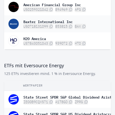
American Financial Group Inc
US0259321042
894969
AFG
Baxter International Inc
US0718131099
853815
BAX
H2O America
US7843051043
939072
HTO
ETFs mit Eversource Energy
125 ETFs investieren mind. 1 % in Eversource Energy.
WERTPAPIER
IE00B9CQXS71
A1T8GD
ZPRG