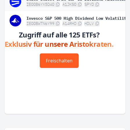
IE00B6YX5D40
A1JKS0
SPYD
IE00BWTN6Y99
A14RHD
HDLV
Zugriff auf alle 125 ETFs?
Exklusiv für unsere Aristokraten.
Freischalten