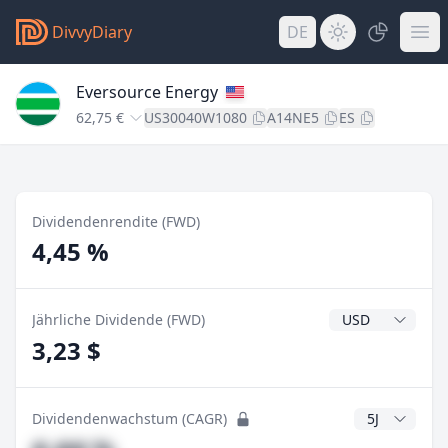
DivvyDiary
DE
Eversource Energy
62,75 €
US30040W1080
A14NE5
ES
Dividendenrendite (FWD)
4,45 %
Dividendenwähr
Jährliche Dividende (FWD)
3,23 $
CAGR Jahre
Dividendenwachstum (CAGR)