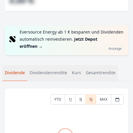
#,## %
Eversource Energy ab 1 € besparen und Dividenden
automatisch reinvestieren.
Jetzt Depot
eröffnen
→
Anzeige
Dividende
Dividendenrendite
Kurs
Gesamtrendite
YTD
1J
3J
5J
MAX