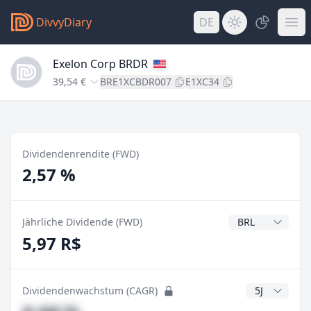
DivvyDiary
DE
Exelon Corp BRDR
39,54 €
BRE1XCBDR007
E1XC34
Dividendenrendite (FWD)
2,57 %
Dividendenwähr
Jährliche Dividende (FWD)
5,97 R$
CAGR Jahre
Dividendenwachstum (CAGR)