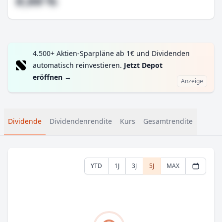
#,## %
4.500+ Aktien-Sparpläne ab 1€ und Dividenden
automatisch reinvestieren.
Jetzt Depot
eröffnen
→
Anzeige
Dividende
Dividendenrendite
Kurs
Gesamtrendite
YTD
1J
3J
5J
MAX