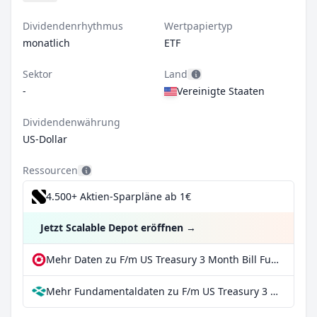
Dividendenrhythmus
Wertpapiertyp
monatlich
ETF
Sektor
Land
-
Vereinigte Staaten
Dividendenwährung
US-Dollar
Ressourcen
4.500+ Aktien-Sparpläne ab 1€
Jetzt Scalable Depot eröffnen
→
Mehr Daten zu F/m US Treasury 3 Month Bill Fund - ETF Class Shares bei extraETF
Mehr Fundamentaldaten zu F/m US Treasury 3 Month Bill Fund - ETF Class Shares bei Parqet