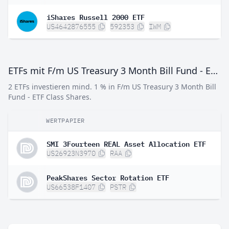
iShares Russell 2000 ETF
US4642876555
592353
IWM
ETFs mit F/m US Treasury 3 Month Bill Fund - ETF Class Shares
2 ETFs investieren mind. 1 % in F/m US Treasury 3 Month Bill
Fund - ETF Class Shares.
WERTPAPIER
G
SMI 3Fourteen REAL Asset Allocation ETF
US26923N3970
RAA
PeakShares Sector Rotation ETF
US66538F1407
PSTR