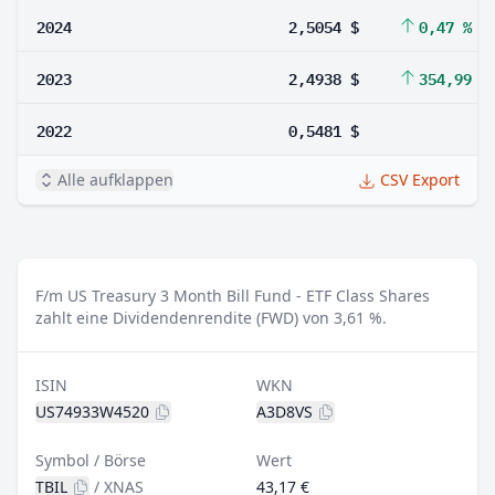
2024
2,5054 $
0,47 %
2023
2,4938 $
354,99 %
2022
0,5481 $
Alle aufklappen
CSV Export
F/m US Treasury 3 Month Bill Fund - ETF Class Shares
zahlt eine Dividendenrendite (FWD) von 3,61 %.
ISIN
WKN
US74933W4520
A3D8VS
Symbol / Börse
Wert
TBIL
/
XNAS
43,17 €