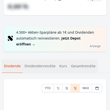
#,## %
4.500+ Aktien-Sparpläne ab 1€ und Dividenden
automatisch reinvestieren.
Jetzt Depot
eröffnen
→
Anzeige
Dividende
Dividendenrendite
Kurs
Gesamtrendite
YTD
1J
3J
5J
MAX