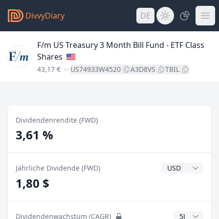
DivvyDiary
DE
F/m US Treasury 3 Month Bill Fund - ETF Class
Shares
43,17 €
US74933W4520
A3D8VS
TBIL
Dividendenrendite (FWD)
3,61 %
Dividendenwähr
Jährliche Dividende (FWD)
1,80 $
CAGR Jahre
Dividendenwachstum (CAGR)