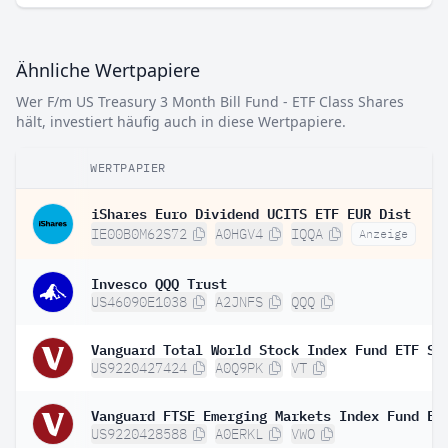
Ähnliche Wertpapiere
Wer F/m US Treasury 3 Month Bill Fund - ETF Class Shares
hält, investiert häufig auch in diese Wertpapiere.
WERTPAPIER
iShares Euro Dividend UCITS ETF EUR Dist
IE00B0M62S72
A0HGV4
IQQA
Anzeige
Invesco QQQ Trust
US46090E1038
A2JNFS
QQQ
Vanguard Total World Stock Index Fund ETF Sh
US9220427424
A0Q9PK
VT
US9220428588
A0ERKL
VWO