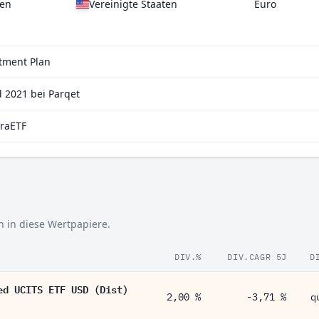
gen
Vereinigte Staaten
Euro
stment Plan
 2021 bei Parqet
traETF
h in diese Wertpapiere.
DIV.%
DIV.CAGR 5J
D
ed UCITS ETF USD (Dist)
2,00 %
-3,71 %
q