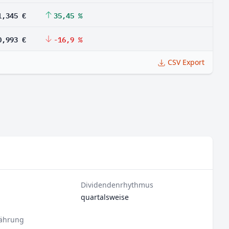
1,345 €
35,45 %
0,993 €
-16,9 %
CSV Export
Dividendenrhythmus
quartalsweise
ährung