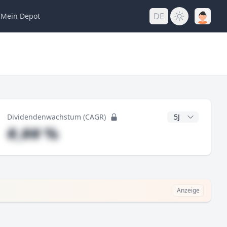
DE
Mein
Depot
ng
CAGR Jahre
Dividendenwachstum (CAGR)
#,## %
Anzeige