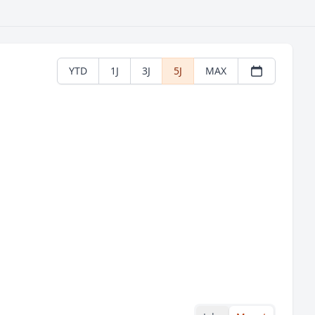
YTD
1J
3J
5J
MAX