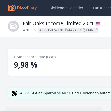
DivvyDiary
Dividendenkalender
Funktione
Fair Oaks Income Limited 2021
4,01 €
GG00BS874H38
A42A8D
FAIR
Dividendenrendite (FWD)
9,98 %
4.500+ Aktien-Sparpläne ab 1€ und Dividenden automa