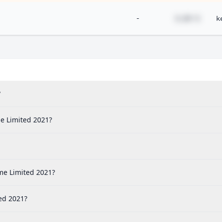
-
#,## %
k
?
me Limited 2021?
me Limited 2021?
ted 2021?