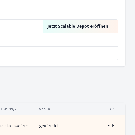
Jetzt Scalable Depot eröffnen
→
IV.FREQ.
SEKTOR
TYP
uartalsweise
gemischt
ETF