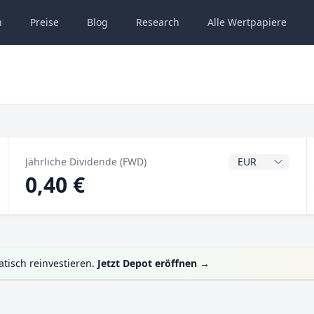
n
Preise
Blog
Research
Alle
Wertpapiere
Dividendenwähru
Jährliche Dividende (FWD)
0,40 €
tisch reinvestieren.
Jetzt Depot eröffnen
→