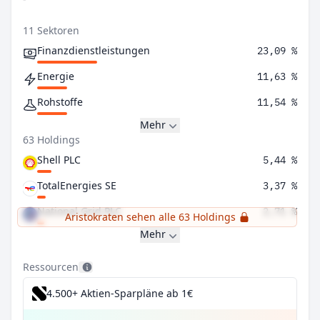
11 Sektoren
Finanzdienstleistungen
23,09 %
Energie
11,63 %
Rohstoffe
11,54 %
Mehr
63 Holdings
Shell PLC
5,44 %
TotalEnergies SE
3,37 %
National Grid PLC
2,71 %
Aristokraten sehen alle 63 Holdings
Mehr
Ressourcen
4.500+ Aktien-Sparpläne ab 1€