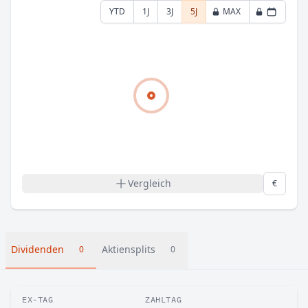
YTD
1J
3J
5J
MAX
Vergleich
€
Dividenden
Aktiensplits
0
0
EX-TAG
ZAHLTAG