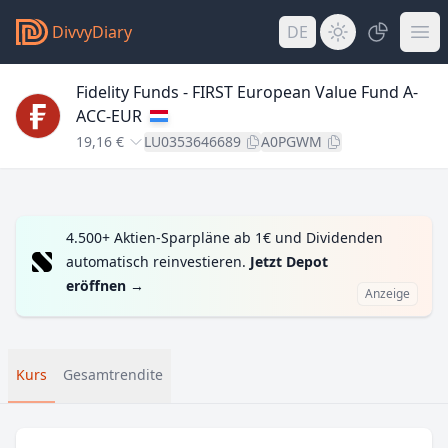
DivvyDiary
DE
Fidelity Funds - FIRST European Value Fund A-
ACC-EUR
19,16 €
LU0353646689
A0PGWM
4.500+ Aktien-Sparpläne ab 1€ und Dividenden
automatisch reinvestieren.
Jetzt Depot
eröffnen
→
Anzeige
Kurs
Gesamtrendite