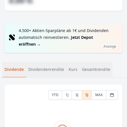
#,## %
4.500+ Aktien-Sparpläne ab 1€ und Dividenden
automatisch reinvestieren.
Jetzt Depot
eröffnen
→
Anzeige
Dividende
Dividendenrendite
Kurs
Gesamtrendite
YTD
1J
3J
5J
MAX