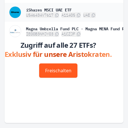
iShares MSCI UAE ETF
US46434V7617
A1140S
UAE
Magna Umbrella Fund PLC - Magna MENA Fund R 
IE00B3NMJY03
A1CZJF
Zugriff auf alle 27 ETFs?
Exklusiv für unsere Aristokraten.
Freischalten