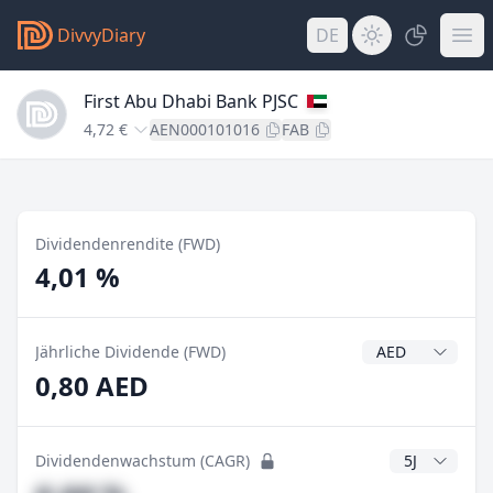
DivvyDiary
DE
First Abu Dhabi Bank PJSC
4,72 €
AEN000101016
FAB
Dividendenrendite (FWD)
4,01 %
Dividendenwähr
Jährliche Dividende (FWD)
0,80 AED
CAGR Jahre
Dividendenwachstum (CAGR)