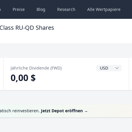
n
Preise
Blog
Research
Alle
Wertpapiere
d Class RU-QD Shares
Dividendenwähru
Jährliche Dividende (FWD)
0,00 $
tisch reinvestieren.
Jetzt Depot eröffnen
→