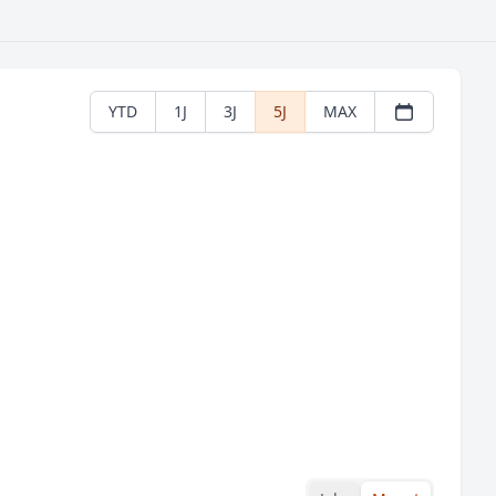
YTD
1J
3J
5J
MAX