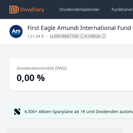
DivvyDiary
Dividendenkalender
Funktione
First Eagle Amundi International Fun
121,04 €
LU0878867786
A1XBGA
Dividendenrendite (FWD)
0,00 %
4.500+ Aktien-Sparpläne ab 1€ und Dividenden automa