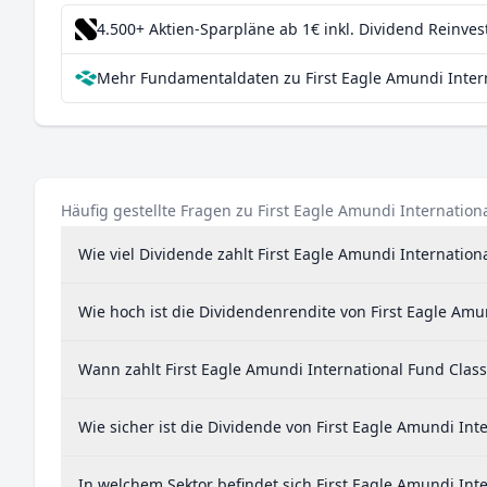
Brasilien
1,8
4.500+ Aktien-Sparpläne ab 1€
inkl. Dividend Reinve
Sonderverwaltungsregion Hongkong
1,5
Mehr Fundamentaldaten zu First Eagle Amundi Intern
Singapur
1,2
Schweden
1,2
Taiwan
1,1
Belgien
0,8
Häufig gestellte Fragen zu First Eagle Amundi Internatio
China
0,8
Wie viel Dividende zahlt First Eagle Amundi Internatio
Norwegen
0,3
Wie hoch ist die Dividendenrendite von First Eagle Am
Thailand
0,3
Wann zahlt First Eagle Amundi International Fund Clas
Wie sicher ist die Dividende von First Eagle Amundi In
In welchem Sektor befindet sich First Eagle Amundi In