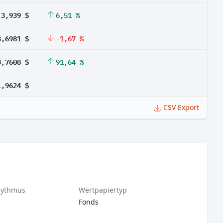
3,939 $
6,51 %
3,6981 $
-1,67 %
3,7608 $
91,64 %
1,9624 $
CSV Export
hythmus
Wertpapiertyp
Fonds