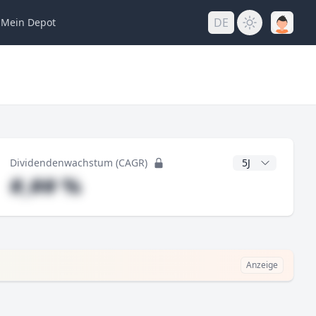
DE
Mein
Depot
ng
CAGR Jahre
Dividendenwachstum (CAGR)
#,## %
Anzeige