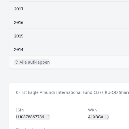
2017
2016
2015
2014
Alle aufklappen
0
First Eagle Amundi International Fund Class RU-QD Share
ISIN
WKN
LU0878867786
A1XBGA