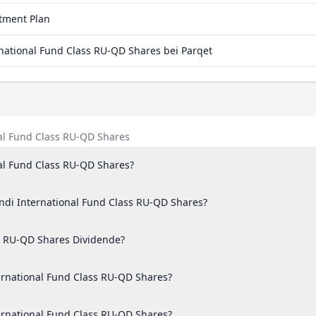
0 %
stment Plan
2 %
ational Fund Class RU-QD Shares bei Parqet
9 %
4 %
1 %
6 %
nal Fund Class RU-QD Shares
5 %
nal Fund Class RU-QD Shares?
6 %
undi International Fund Class RU-QD Shares?
4 %
s RU-QD Shares Dividende?
ternational Fund Class RU-QD Shares?
ternational Fund Class RU-QD Shares?