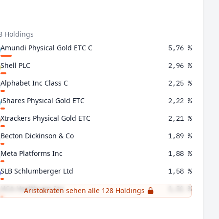
8 Holdings
Amundi Physical Gold ETC C
5,76 %
Shell PLC
2,96 %
Alphabet Inc Class C
2,25 %
iShares Physical Gold ETC
2,22 %
Xtrackers Physical Gold ETC
2,21 %
Becton Dickinson & Co
1,89 %
Meta Platforms Inc
1,88 %
SLB Schlumberger Ltd
1,58 %
HCA Healthcare Inc
1,51 %
Aristokraten sehen alle 128 Holdings
Lvmh Moet Hennessy Louis Vuitton SE
1,33 %