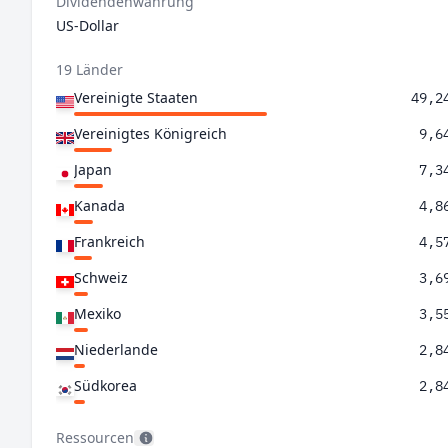
Dividendenwährung
US-Dollar
19 Länder
Vereinigte Staaten
49,2
Vereinigtes Königreich
9,6
Japan
7,3
Kanada
4,8
Frankreich
4,5
Schweiz
3,6
Mexiko
3,5
Niederlande
2,8
Südkorea
2,8
Deutschland
2,0
Ressourcen