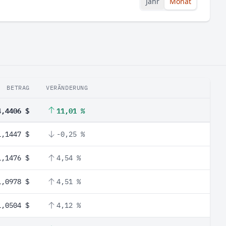
Jahr
Monat
BETRAG
VERÄNDERUNG
4,4406 $
11,01 %
1,1447 $
-0,25 %
1,1476 $
4,54 %
1,0978 $
4,51 %
1,0504 $
4,12 %