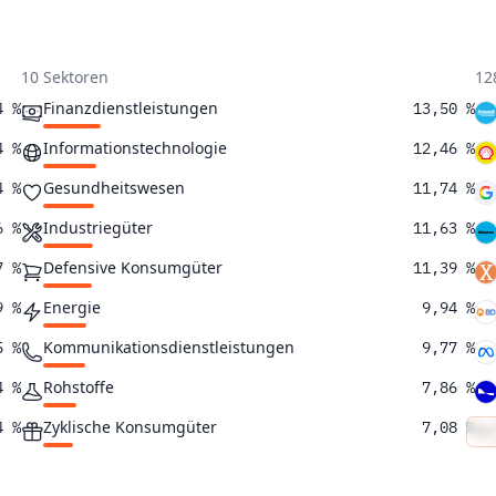
10 Sektoren
12
Finanzdienstleistungen
4 %
13,50 %
Informationstechnologie
4 %
12,46 %
Gesundheitswesen
4 %
11,74 %
Industriegüter
6 %
11,63 %
Defensive Konsumgüter
7 %
11,39 %
Energie
9 %
9,94 %
Kommunikationsdienstleistungen
5 %
9,77 %
Rohstoffe
4 %
7,86 %
Zyklische Konsumgüter
4 %
7,08 %
Immobilien
5 %
4,65 %