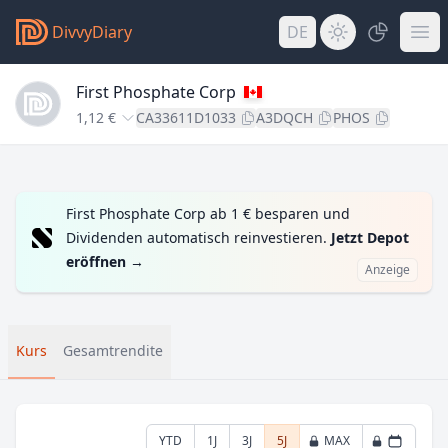
DivvyDiary
DE
First Phosphate Corp
1,12 €
CA33611D1033
A3DQCH
PHOS
First Phosphate Corp ab 1 € besparen und
Dividenden automatisch reinvestieren.
Jetzt Depot
eröffnen
→
Anzeige
Kurs
Gesamtrendite
YTD
1J
3J
5J
MAX