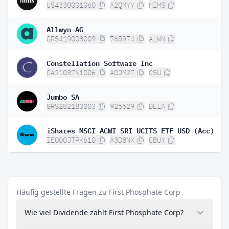
US4330001060
A2QMYY
HIMS
Allwyn AG
GRS419003009
765974
ALWN
Constellation Software Inc
CA21037X1006
A0JM27
CSU
Jumbo SA
GRS282183003
925529
BELA
iShares MSCI ACWI SRI UCITS ETF USD (Acc)
IE000JTPK610
A3D8NX
CBUY
Häufig gestellte Fragen zu First Phosphate Corp
Wie viel Dividende zahlt First Phosphate Corp?