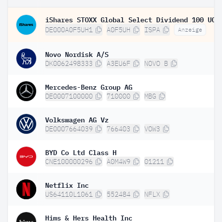
DE000A0F5UH1
A0F5UH
ISPA
Anzeige
Novo Nordisk A/S
DK0062498333
A3EU6F
NOVO B
Mercedes-Benz Group AG
DE0007100000
710000
MBG
Volkswagen AG Vz
DE0007664039
766403
VOW3
BYD Co Ltd Class H
CNE100000296
A0M4W9
01211
Netflix Inc
US64110L1061
552484
NFLX
Hims & Hers Health Inc