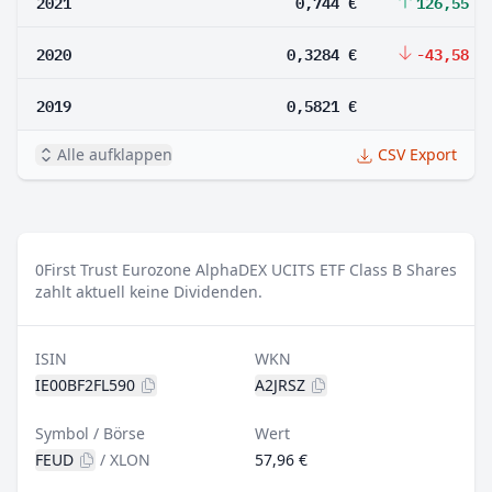
2021
0,744 €
126,55 %
2020
0,3284 €
-43,58 %
2019
0,5821 €
Alle aufklappen
CSV Export
0
First Trust Eurozone AlphaDEX UCITS ETF Class B Shares
zahlt aktuell keine Dividenden.
ISIN
WKN
IE00BF2FL590
A2JRSZ
Symbol / Börse
Wert
FEUD
/
XLON
57,96 €