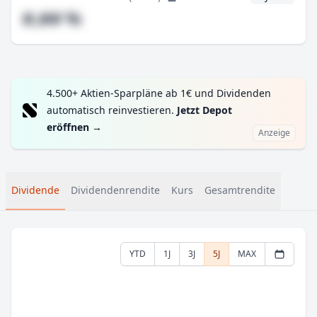
#,## %
4.500+ Aktien-Sparpläne ab 1€ und Dividenden
automatisch reinvestieren.
Jetzt Depot
eröffnen
→
Anzeige
Dividende
Dividendenrendite
Kurs
Gesamtrendite
YTD
1J
3J
5J
MAX