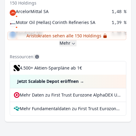
150 Holdings
ArcelorMittal SA
1,48 %
Motor Oil (Hellas) Corinth Refineries SA
1,39 %
Randstad NV
1,38 %
Aristokraten sehen alle 150 Holdings
Mehr
Ressourcen
4.500+ Aktien-Sparpläne ab 1€
Jetzt Scalable Depot eröffnen
→
Mehr Daten zu First Trust Eurozone AlphaDEX UCITS ETF Class B Shares bei extraETF
Mehr Fundamentaldaten zu First Trust Eurozone AlphaDEX UCITS ETF Class B Shares bei Parqet