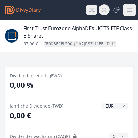
DivvyDiary
DE
First Trust Eurozone AlphaDEX UCITS ETF Class
B Shares
57,96 €
IE00BF2FL590
A2JRSZ
FEUD
Dividendenrendite (FWD)
0,00 %
Dividendenwähr
Jährliche Dividende (FWD)
0,00 €
CAGR Jahre
Dividendenwachstum (CAGR)