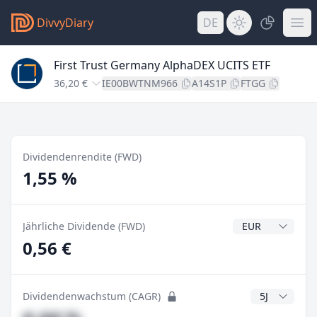
DivvyDiary
DE
First Trust Germany AlphaDEX UCITS ETF
36,20 €
IE00BWTNM966
A14S1P
FTGG
Dividendenrendite (FWD)
1,55 %
Dividendenwähr
Jährliche Dividende (FWD)
0,56 €
CAGR Jahre
Dividendenwachstum (CAGR)