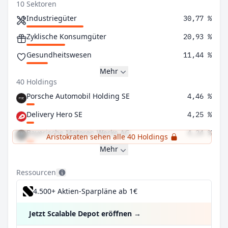
10 Sektoren
Industriegüter
30,77 %
Zyklische Konsumgüter
20,93 %
Gesundheitswesen
11,44 %
Mehr
40 Holdings
Porsche Automobil Holding SE
4,46 %
Delivery Hero SE
4,25 %
Bayerische Motoren Werke AG
4,24 %
Aristokraten sehen alle 40 Holdings
Mehr
Ressourcen
4.500+ Aktien-Sparpläne ab 1€
Jetzt Scalable Depot eröffnen
→