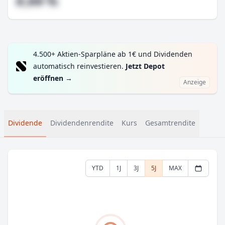
#,## %
4.500+ Aktien-Sparpläne ab 1€ und Dividenden
automatisch reinvestieren.
Jetzt Depot
eröffnen
→
Anzeige
Dividende
Dividendenrendite
Kurs
Gesamtrendite
YTD
1J
3J
5J
MAX