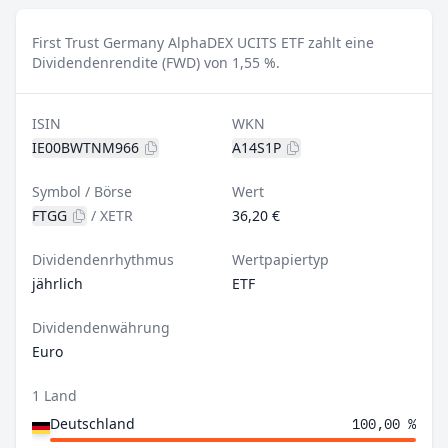
First Trust Germany AlphaDEX UCITS ETF zahlt eine
Dividendenrendite (FWD) von 1,55 %.
ISIN
WKN
IE00BWTNM966
A14S1P
Symbol / Börse
Wert
FTGG
/
XETR
36,20 €
Dividendenrhythmus
Wertpapiertyp
jährlich
ETF
Dividendenwährung
Euro
1 Land
Deutschland
100,00 %