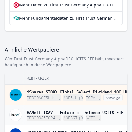
Mehr Daten zu First Trust Germany AlphaDEX UCITS ETF bei extraETF
Mehr Fundamentaldaten zu First Trust Germany AlphaDEX UCITS ETF bei Parqet
Ähnliche Wertpapiere
Wer First Trust Germany AlphaDEX UCITS ETF hält, investiert
häufig auch in diese Wertpapiere.
WERTPAPIER
DE000A0F5UH1
A0F5UH
ISPA
Anzeige
IE000OJ5TQP4
A3EB9T
NATO
WisdomTree Europe Defence UCITS ETF - EUR Ac