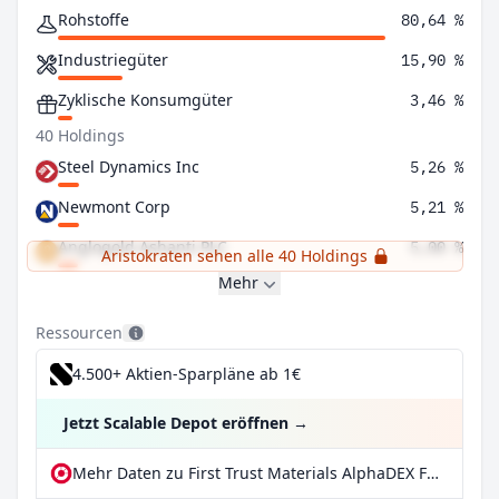
Rohstoffe
80,64 %
Industriegüter
15,90 %
Zyklische Konsumgüter
3,46 %
40 Holdings
Steel Dynamics Inc
5,26 %
Newmont Corp
5,21 %
Anglogold Ashanti PLC
5,00 %
Aristokraten sehen alle 40 Holdings
Mehr
Ressourcen
4.500+ Aktien-Sparpläne ab 1€
Jetzt Scalable Depot eröffnen
→
Mehr Daten zu First Trust Materials AlphaDEX Fund bei extraETF