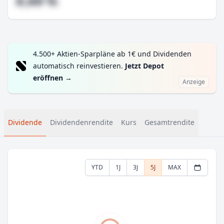
#,## %
4.500+ Aktien-Sparpläne ab 1€ und Dividenden
automatisch reinvestieren.
Jetzt Depot
eröffnen
→
Anzeige
Dividende
Dividendenrendite
Kurs
Gesamtrendite
YTD
1J
3J
5J
MAX