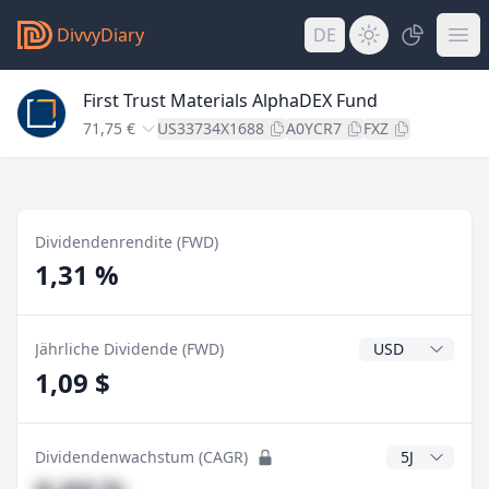
DivvyDiary
DE
First Trust Materials AlphaDEX Fund
71,75 €
US33734X1688
A0YCR7
FXZ
Dividendenrendite (FWD)
1,31 %
Dividendenwähr
Jährliche Dividende (FWD)
1,09 $
CAGR Jahre
Dividendenwachstum (CAGR)