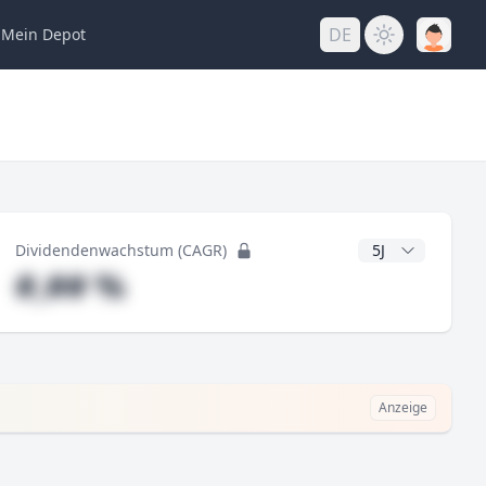
DE
Mein
Depot
ng
CAGR Jahre
Dividendenwachstum (CAGR)
#,## %
Anzeige