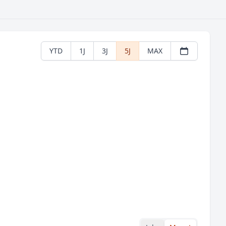
YTD
1J
3J
5J
MAX