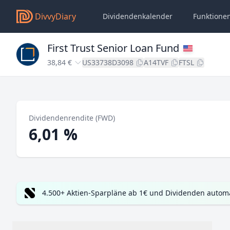
DivvyDiary
Dividendenkalender
Funktione
First Trust Senior Loan Fund
38,84 €
US33738D3098
A14TVF
FTSL
Dividendenrendite (FWD)
6,01 %
4.500+ Aktien-Sparpläne ab 1€ und Dividenden automa