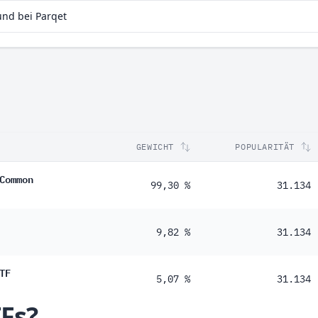
und bei Parqet
GEWICHT
POPULARITÄT
Common
99,30 %
31.134
9,82 %
31.134
TF
5,07 %
31.134
TFs?