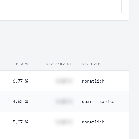
DIV.%
DIV.CAGR 5J
DIV.FREQ.
6,77 %
#,## %
monatlich
4,63 %
#,## %
quartalsweise
5,07 %
#,## %
monatlich