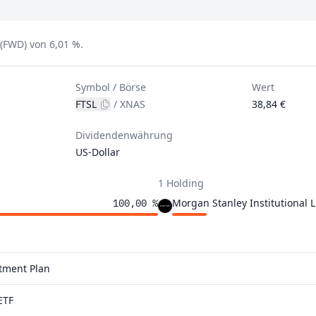
 (FWD) von 6,01 %.
Symbol / Börse
Wert
FTSL
/
XNAS
38,84 €
Dividendenwährung
US-Dollar
1 Holding
Morgan Stanley Institutional Li
100,00 %
stment Plan
ETF