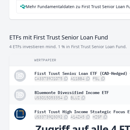
Mehr Fundamentaldaten zu First Trust Senior Loan F
ETFs mit First Trust Senior Loan Fund
4 ETFs investieren mind. 1 % in First Trust Senior Loan Fund.
WERTPAPIER
First Trust Senior Loan ETF (CAD-Hedged) 
CA33739J1075
A118B4
FSL
Bluemonte Diversified Income ETF
US3015053354
BLUI
First Trust High Income Strategic Focus E
US33739Q3092
A14ZA5
HISF
Zugriff auf alle 4 E