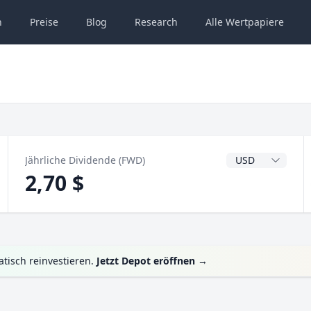
n
Preise
Blog
Research
Alle
Wertpapiere
Dividendenwähru
Jährliche Dividende (FWD)
2,70 $
tisch reinvestieren.
Jetzt Depot eröffnen
→