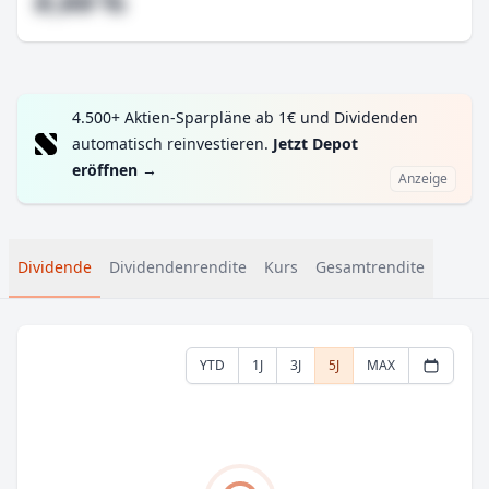
#,## %
4.500+ Aktien-Sparpläne ab 1€ und Dividenden
automatisch reinvestieren.
Jetzt Depot
eröffnen
→
Anzeige
Dividende
Dividendenrendite
Kurs
Gesamtrendite
YTD
1J
3J
5J
MAX