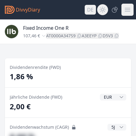
DivvyDiary
DE
Fixed Income One R
107,46 €
AT0000A347S9
A3EEYP
D5V3
Dividendenrendite (FWD)
1,86 %
Dividendenwähr
Jährliche Dividende (FWD)
2,00 €
CAGR Jahre
Dividendenwachstum (CAGR)