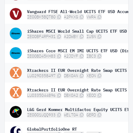
IE00BK5BQT80
A2PKXG
VWRA
iShares MSCI World Small Cap UCITS ETF USD (
IE00BF4RFH31
A2DWBY
IUSN
iShares Core MSCI EM IMI UCITS ETF USD (Dist
IE00BD45KH83
A2JDYF
IBC3
LU0290358497
DBX0AN
XEON
LU0335044896
DBX0A2
XEOD
IE0001UQQ933
WELT0A
GERD
GlobalPortfolioOne RT