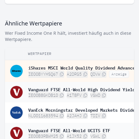
Ähnliche Wertpapiere
Wer Fixed Income One R hält, investiert häufig auch in diese
Wertpapiere.
WERTPAPIER
IE00BYYHSQ67
A2DRG5
QDVW
Anzeige
IE00B8GKDB10
A1T8FV
VGWD
NL0011683594
A2JAHJ
TDIV
Vanguard FTSE All-World UCITS ETF
IE00B3RBWM25
A1JX52
VGWL