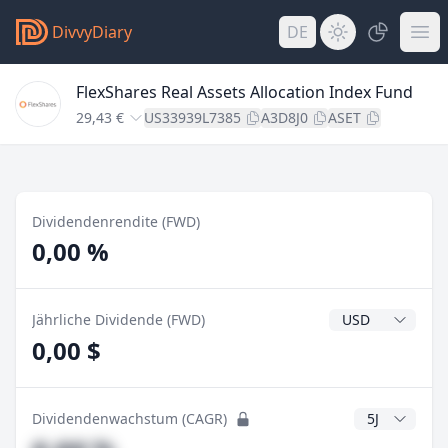
DivvyDiary
DE
FlexShares Real Assets Allocation Index Fund
29,43 €
US33939L7385
A3D8J0
ASET
Dividendenrendite (FWD)
0,00 %
Dividendenwähr
Jährliche Dividende (FWD)
0,00 $
CAGR Jahre
Dividendenwachstum (CAGR)