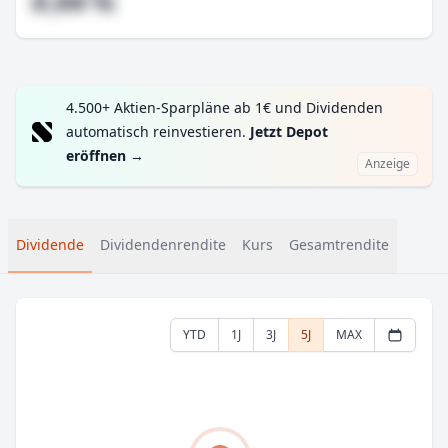
#,## %
4.500+ Aktien-Sparpläne ab 1€ und Dividenden
automatisch reinvestieren.
Jetzt Depot
eröffnen
→
Anzeige
Dividende
Dividendenrendite
Kurs
Gesamtrendite
YTD
1J
3J
5J
MAX