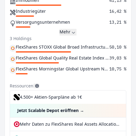
Immobilien
41,13 %
Industriegüter
16,42 %
Versorgungsunternehmen
13,21 %
Mehr
3 Holdings
FlexShares STOXX Global Broad Infrastructure Index Fund
50,10 %
FlexShares Global Quality Real Estate Index Fund
39,03 %
FlexShares Morningstar Global Upstream Natural Resources Index Fund
10,75 %
Ressourcen
4.500+ Aktien-Sparpläne ab 1€
Jetzt Scalable Depot eröffnen
→
Mehr Daten zu FlexShares Real Assets Allocation Index Fund bei extraETF