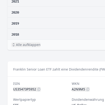
2021
2020
2019
2018
Alle aufklappen
Franklin Senior Loan ETF zahlt eine Dividendenrendite (FW
ISIN
WKN
US35473P5952
A2N9M5
Wertpapiertyp
Dividendenwährung