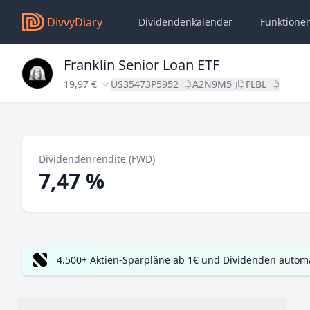
DivvyDiary
Dividendenkalender
Funktione
Franklin Senior Loan ETF
19,97 €
US35473P5952
A2N9M5
FLBL
Dividendenrendite (FWD)
7,47 %
4.500+ Aktien-Sparpläne ab 1€ und Dividenden automa