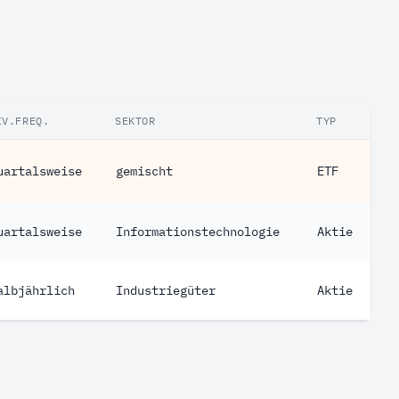
IV.FREQ.
SEKTOR
TYP
uartalsweise
gemischt
ETF
uartalsweise
Informationstechnologie
Aktie
albjährlich
Industriegüter
Aktie