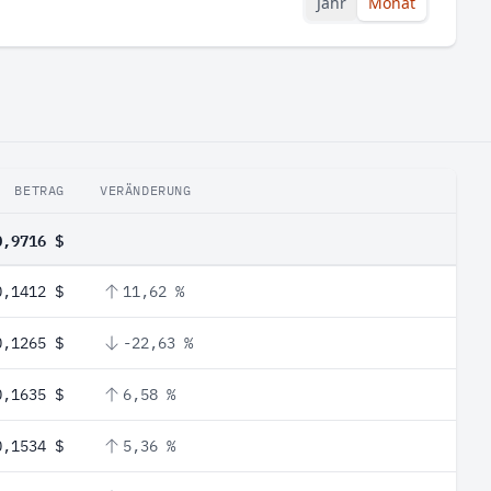
Jahr
Monat
BETRAG
VERÄNDERUNG
0,9716 $
0,1412 $
11,62 %
0,1265 $
-22,63 %
0,1635 $
6,58 %
0,1534 $
5,36 %