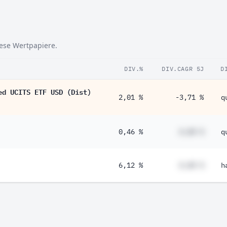
iese Wertpapiere.
DIV.%
DIV.CAGR 5J
D
ed UCITS ETF USD (Dist)
2,01 %
-3,71 %
q
0,46 %
#,## %
q
6,12 %
#,## %
h