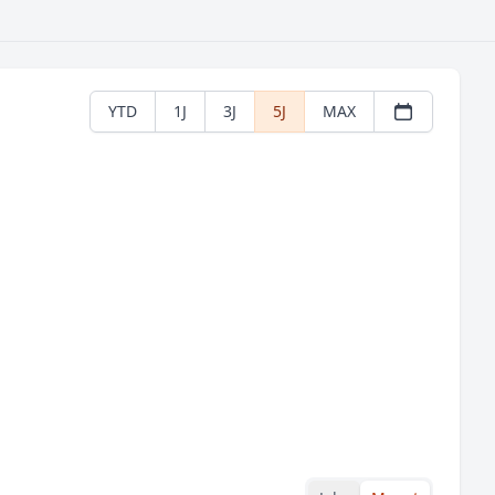
YTD
1J
3J
5J
MAX