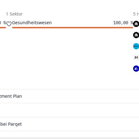
1 Sektor
5 
Gesundheitswesen
0 %
100,00 %
stment Plan
bei Parqet