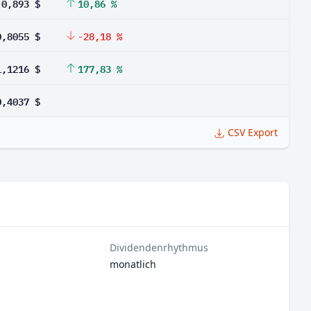
0,893 $
10,86 %
0,8055 $
-28,18 %
1,1216 $
177,83 %
0,4037 $
CSV Export
Dividendenrhythmus
monatlich