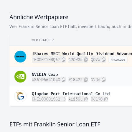
Ähnliche Wertpapiere
Wer Franklin Senior Loan ETF hält, investiert häufig auch in d
WERTPAPIER
iShares MSCI World Quality Dividend Advanc
IE00BYYHSQ67
A2DRG5
QDVW
Anzeige
NVIDIA Corp
US67066G1040
918422
NVDA
Qingdao Port International Co Ltd
CNE100001SG2
A115GL
06198
ETFs mit Franklin Senior Loan ETF