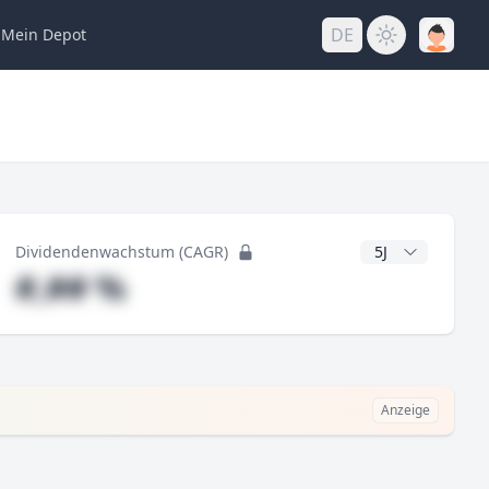
DE
Mein
Depot
ng
CAGR Jahre
Dividendenwachstum (CAGR)
#,## %
Anzeige