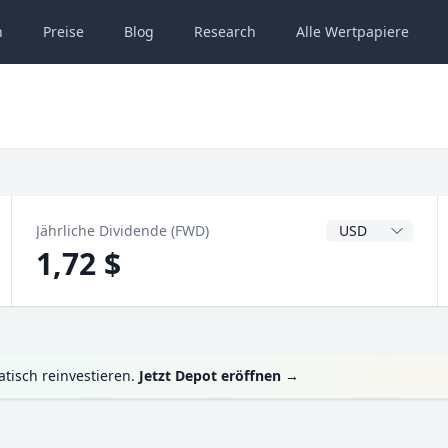
n
Preise
Blog
Research
Alle
Wertpapiere
Dividendenwähru
Jährliche Dividende (FWD)
1,72 $
tisch reinvestieren.
Jetzt Depot eröffnen
→