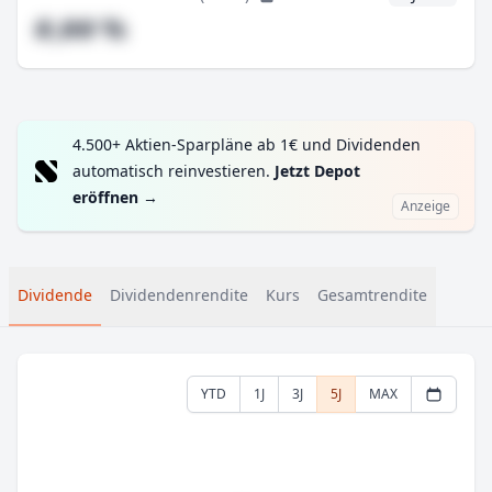
#,## %
4.500+ Aktien-Sparpläne ab 1€ und Dividenden
automatisch reinvestieren.
Jetzt Depot
eröffnen
→
Anzeige
Dividende
Dividendenrendite
Kurs
Gesamtrendite
YTD
1J
3J
5J
MAX