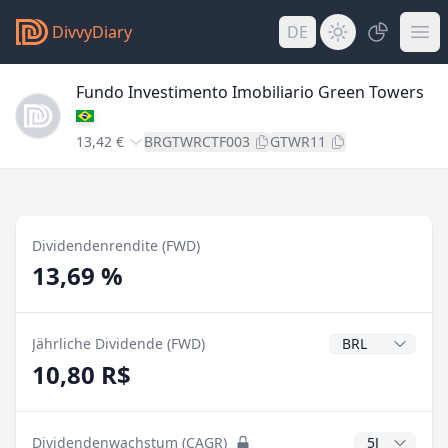
DivvyDiary
DE
Fundo Investimento Imobiliario Green Towers
13,42 €
BRGTWRCTF003
GTWR11
Dividendenrendite (FWD)
13,69 %
Dividendenwähr
Jährliche Dividende (FWD)
10,80 R$
CAGR Jahre
Dividendenwachstum (CAGR)