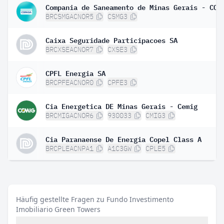
BRCSMGACNOR5
CSMG3
Caixa Seguridade Participacoes SA
BRCXSEACNOR7
CXSE3
CPFL Energia SA
BRCPFEACNOR0
CPFE3
Cia Energetica DE Minas Gerais - Cemig
BRCMIGACNOR6
930033
CMIG3
Cia Paranaense De Energia Copel Class A
BRCPLEACNPA1
A1C3GW
CPLE5
Häufig gestellte Fragen zu Fundo Investimento
Imobiliario Green Towers