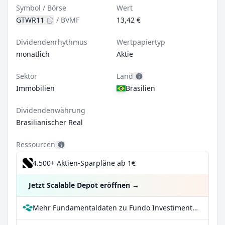
Symbol / Börse
Wert
GTWR11
/
BVMF
13,42 €
Dividendenrhythmus
Wertpapiertyp
monatlich
Aktie
Sektor
Land
Immobilien
Brasilien
Dividendenwährung
Brasilianischer Real
Ressourcen
4.500+ Aktien-Sparpläne ab 1€
Jetzt Scalable Depot eröffnen
→
Mehr Fundamentaldaten zu Fundo Investimento Imobiliario Green Towers bei Parqet