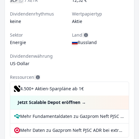
SCF
/
XETR
12,52 €
Dividendenrhythmus
Wertpapiertyp
keine
Aktie
Sektor
Land
Energie
Russland
Dividendenwährung
US-Dollar
Ressourcen
4.500+ Aktien-Sparpläne ab 1€
Jetzt Scalable Depot eröffnen
→
Mehr Fundamentaldaten zu Gazprom Neft PJSC ADR bei Parqet
Mehr Daten zu Gazprom Neft PJSC ADR bei extraETF