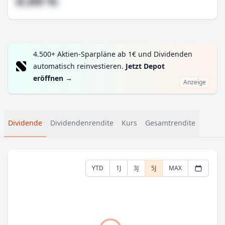
#,## %
4.500+ Aktien-Sparpläne ab 1€ und Dividenden
automatisch reinvestieren.
Jetzt Depot
eröffnen
→
Anzeige
Dividende
Dividendenrendite
Kurs
Gesamtrendite
YTD
1J
3J
5J
MAX