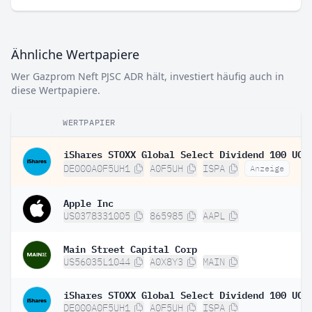
Ähnliche Wertpapiere
Wer Gazprom Neft PJSC ADR hält, investiert häufig auch in
diese Wertpapiere.
WERTPAPIER
DE000A0F5UH1
A0F5UH
ISPA
Anzeige
Apple Inc
US0378331005
865985
AAPL
Main Street Capital Corp
US56035L1044
A0X8Y3
MAIN
DE000A0F5UH1
A0F5UH
ISPA