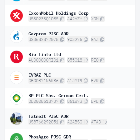
ExxonMobil Holdings Corp
US30233Q1085
A426ZY
XOM
Gazprom PJSC ADR
US3682872078
903276
GAZ
Rio Tinto Ltd
AU000000RIO1
855018
RIO
EVRAZ PLC
GB00B71N6K86
A1JMT9
EVR
BP PLC Shs. German Cert.
DE0008618737
861873
BPE
Tatneft PJSC ADR
US8766292051
A2ABS0
ATAD
PhosAgro PJSC GDR