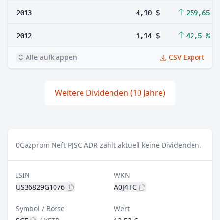
2013
4,10 $
259,65 %
2012
1,14 $
42,5 %
Alle aufklappen
CSV Export
Weitere Dividenden (10 Jahre)
0
Gazprom Neft PJSC ADR zahlt aktuell keine Dividenden.
ISIN
WKN
US36829G1076
A0J4TC
Symbol / Börse
Wert