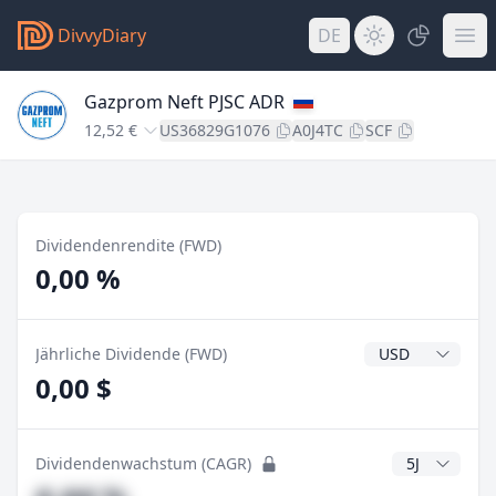
DivvyDiary
DE
Gazprom Neft PJSC ADR
12,52 €
US36829G1076
A0J4TC
SCF
Dividendenrendite (FWD)
0,00 %
Dividendenwähr
Jährliche Dividende (FWD)
0,00 $
CAGR Jahre
Dividendenwachstum (CAGR)