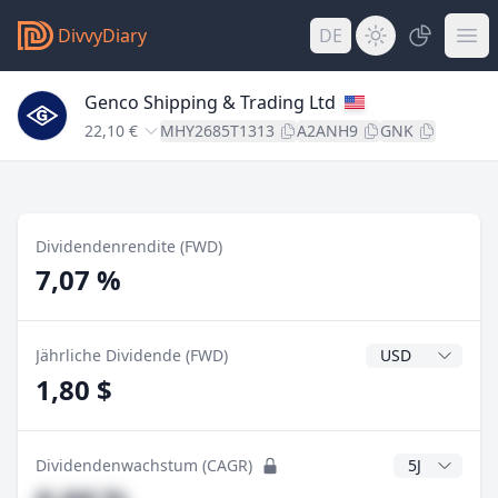
DivvyDiary
DE
Genco Shipping & Trading Ltd
22,10 €
MHY2685T1313
A2ANH9
GNK
Dividendenrendite (FWD)
7,07 %
Dividendenwähr
Jährliche Dividende (FWD)
1,80 $
CAGR Jahre
Dividendenwachstum (CAGR)