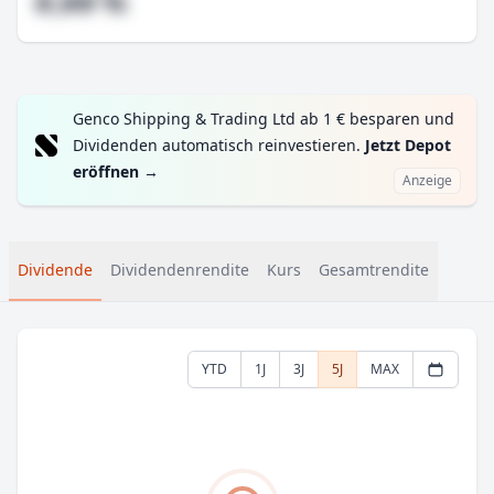
#,## %
Genco Shipping & Trading Ltd ab 1 € besparen und
Dividenden automatisch reinvestieren.
Jetzt Depot
eröffnen
→
Anzeige
Dividende
Dividendenrendite
Kurs
Gesamtrendite
YTD
1J
3J
5J
MAX