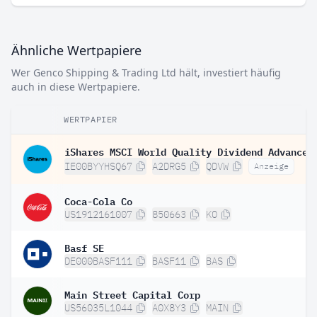
Ähnliche Wertpapiere
Wer Genco Shipping & Trading Ltd hält, investiert häufig
auch in diese Wertpapiere.
WERTPAPIER
IE00BYYHSQ67
A2DRG5
QDVW
Anzeige
Coca-Cola Co
US1912161007
850663
KO
Basf SE
DE000BASF111
BASF11
BAS
Main Street Capital Corp
US56035L1044
A0X8Y3
MAIN