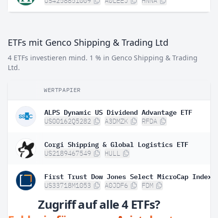
US4258851009
A0LEEJ
HNNA
ETFs mit Genco Shipping & Trading Ltd
4 ETFs investieren mind. 1 % in Genco Shipping & Trading
Ltd.
WERTPAPIER
ALPS Dynamic US Dividend Advantage ETF
US00162Q5282
A3DMZK
RFDA
Corgi Shipping & Global Logistics ETF
US2189467549
HULL
First Trust Dow Jones Select MicroCap Index 
US33718M1053
A0JDF6
FDM
Zugriff auf alle 4 ETFs?