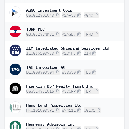
AGNC Investment Corp
US00123Q1040
A2AR58
AGNC
TORM PLC
GB00BZ3CNK81
A2AGBV
TRMD
ZIM Integrated Shipping Services Ltd
IL0065100930
A2QNF3
ZIM
TAG Immobilien AG
DE0008303504
830350
TEG
Franklin BSP Realty Trust Inc
US35243J1016
A3C5PP
FBRT
Hang Lung Properties Ltd
HK0101000591
874111
00101
Hennessy Advisors Inc