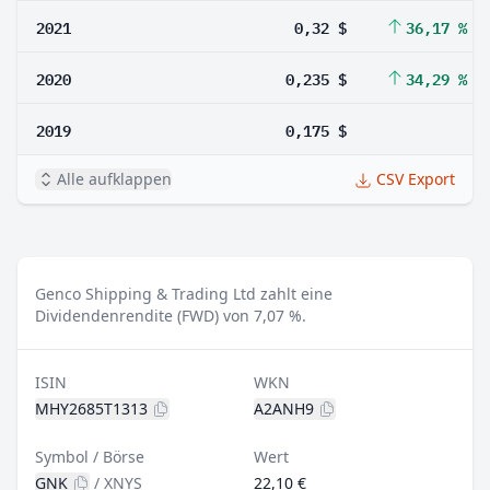
2021
0,32 $
36,17 %
2020
0,235 $
34,29 %
2019
0,175 $
Alle aufklappen
CSV Export
Genco Shipping & Trading Ltd zahlt eine
Dividendenrendite (FWD) von 7,07 %.
ISIN
WKN
MHY2685T1313
A2ANH9
Symbol / Börse
Wert
GNK
/
XNYS
22,10 €