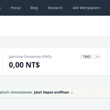
n
Preise
Blog
Research
Alle
Wertpapiere
Dividendenwähru
Jährliche Dividende (FWD)
0,00 NT$
tisch reinvestieren.
Jetzt Depot eröffnen
→