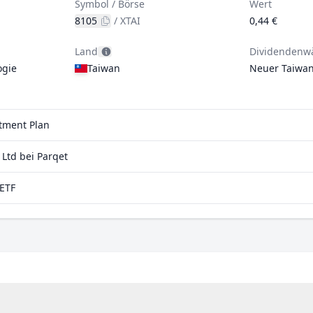
Symbol / Börse
Wert
8105
/
XTAI
0,44 €
Land
Dividendenw
ogie
Taiwan
Neuer Taiwan
stment Plan
Ltd bei Parqet
aETF