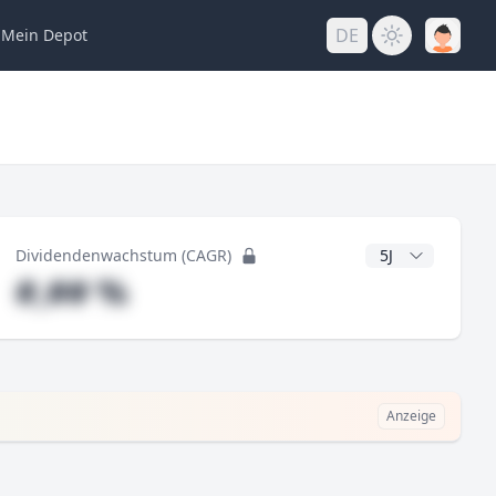
DE
Mein
Depot
ng
CAGR Jahre
Dividendenwachstum (CAGR)
#,## %
Anzeige