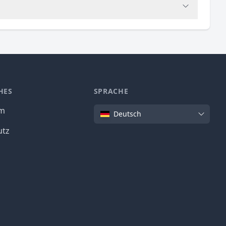
HES
SPRACHE
Sprache
um
Deutsch
utz