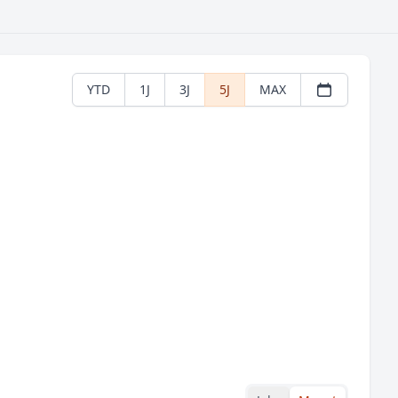
YTD
1J
3J
5J
MAX