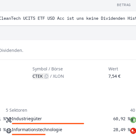
BETRAG
CleanTech UCITS ETF USD Acc ist uns keine Dividenden His
 Dividenden.
Symbol / Börse
Wert
CTEK
/
XLON
7,54 €
5 Sektoren
40
Industriegüter
1 %
60,92 %
Informationstechnologie
8 %
28,49 %