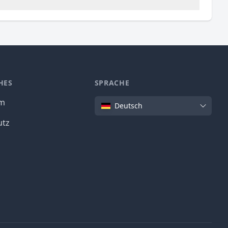
HES
SPRACHE
Sprache
um
Deutsch
utz