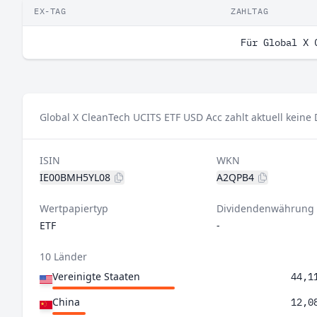
EX-TAG
ZAHLTAG
Für Global X 
Global X CleanTech UCITS ETF USD Acc zahlt aktuell keine
ISIN
WKN
IE00BMH5YL08
A2QPB4
Wertpapiertyp
Dividendenwährung
ETF
-
10 Länder
Vereinigte Staaten
44,1
China
12,0