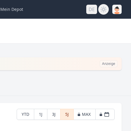
DE
Mein
Depot
Anzeige
YTD
1J
3J
5J
MAX