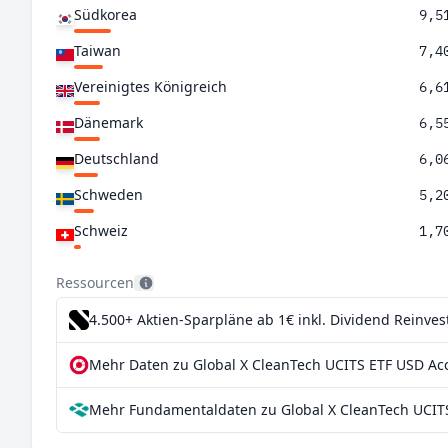
Südkorea
9,5
Taiwan
7,4
Vereinigtes Königreich
6,6
Dänemark
6,5
Deutschland
6,0
Schweden
5,2
Schweiz
1,7
Kanada
0,7
Ressourcen
4.500+ Aktien-Sparpläne ab 1€
inkl. Dividend Reinve
Mehr Daten zu Global X CleanTech UCITS ETF USD Acc
Mehr Fundamentaldaten zu Global X CleanTech UCITS