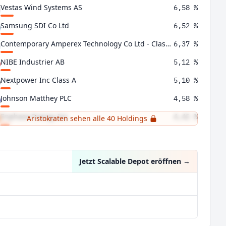
Vestas Wind Systems AS
6,58 %
Samsung SDI Co Ltd
6,52 %
Contemporary Amperex Technology Co Ltd - Class H
6,37 %
NIBE Industrier AB
5,12 %
Nextpower Inc Class A
5,10 %
Johnson Matthey PLC
4,58 %
Enphase Energy Inc
4,42 %
Aristokraten sehen alle 40 Holdings
Nordex SE
4,06 %
Jetzt Scalable Depot eröffnen
→