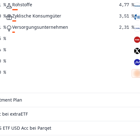
Rohstoffe
1 %
4,77 %
Zyklische Konsumgüter
0 %
3,51 %
Versorgungsunternehmen
1 %
2,31 %
5 %
6 %
0 %
0 %
7 %
stment Plan
 bei extraETF
 ETF USD Acc bei Parqet