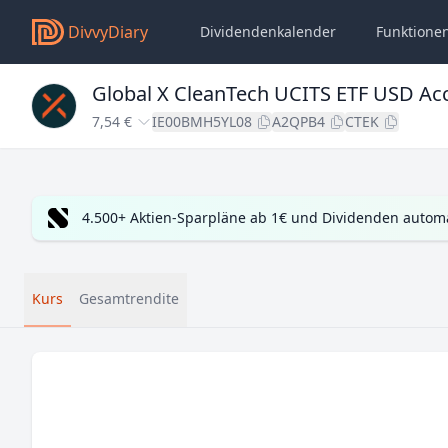
DivvyDiary
Dividendenkalender
Funktione
Global X CleanTech UCITS ETF USD Ac
7,54 €
IE00BMH5YL08
A2QPB4
CTEK
4.500+ Aktien-Sparpläne ab 1€ und Dividenden automa
Kurs
Gesamtrendite