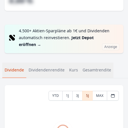
#,## %
4.500+ Aktien-Sparpläne ab 1€ und Dividenden
automatisch reinvestieren.
Jetzt Depot
eröffnen
→
Anzeige
Dividende
Dividendenrendite
Kurs
Gesamtrendite
YTD
1J
3J
5J
MAX