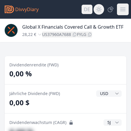
DivvyDiary
DE
Global X Financials Covered Call & Growth ETF
28,22 €
US37960A7688
FYLG
Dividendenrendite (FWD)
0,00 %
Dividendenwähr
Jährliche Dividende (FWD)
0,00 $
CAGR Jahre
Dividendenwachstum (CAGR)