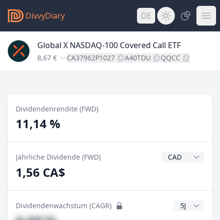
DivvyDiary
DE
Global X NASDAQ-100 Covered Call ETF
8,67 €
CA37962P1027
A40TDU
QQCC
Dividendenrendite (FWD)
11,14 %
Dividendenwähr
Jährliche Dividende (FWD)
1,56 CA$
CAGR Jahre
Dividendenwachstum (CAGR)