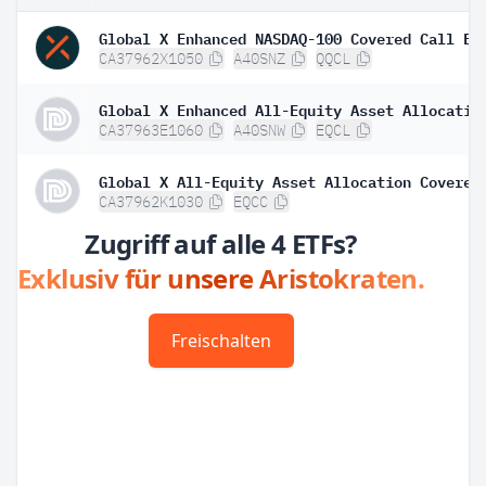
Global X Enhanced NASDAQ-100 Covered Call ET
CA37962X1050
A40SNZ
QQCL
CA37963E1060
A40SNW
EQCL
CA37962K1030
EQCC
Zugriff auf alle 4 ETFs?
Exklusiv für unsere Aristokraten.
Freischalten