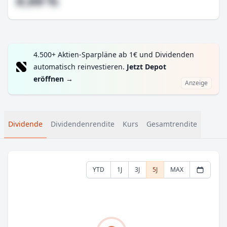
#,## %
4.500+ Aktien-Sparpläne ab 1€ und Dividenden
automatisch reinvestieren.
Jetzt Depot
eröffnen
→
Anzeige
Dividende
Dividendenrendite
Kurs
Gesamtrendite
YTD
1J
3J
5J
MAX