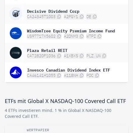
Decisive Dividend Corp
CA24345T1003
A2PGY1
DE
WisdomTree Equity Premium Income Fund
US97717X5602
A2DNM3
WTPI
Plaza Retail REIT
CA72820F1036
A1XBXS
PLZ.UN
Invesco Canadian Dividend Index ETF
CA46141H1055
A118NH
PDC
ETFs mit Global X NASDAQ-100 Covered Call ETF
4 ETFs investieren mind. 1 % in Global X NASDAQ-100
Covered Call ETF.
WERTPAPIER