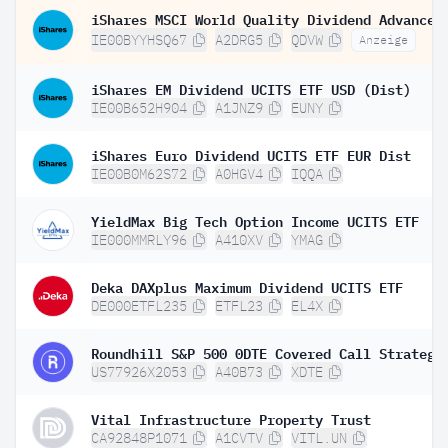
IE00BYYHSQ67
A2DRG5
QDVW
Anzeige
iShares EM Dividend UCITS ETF USD (Dist)
IE00B652H904
A1JNZ9
EUNY
iShares Euro Dividend UCITS ETF EUR Dist
IE00B0M62S72
A0HGV4
IQQA
YieldMax Big Tech Option Income UCITS ETF
IE000MMRLY96
A410XV
YMAG
Deka DAXplus Maximum Dividend UCITS ETF
DE000ETFL235
ETFL23
EL4X
Roundhill S&P 500 0DTE Covered Call Strategy
US77926X2053
A40B73
XDTE
Vital Infrastructure Property Trust
CA92848P1071
A1CVTV
VITL.UN