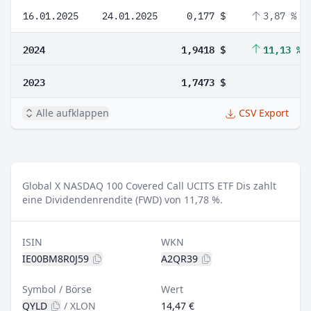
16.01.2025
24.01.2025
0,177 $
3,87 %
2024
1,9418 $
11,13 %
2023
1,7473 $
Alle aufklappen
CSV Export
Global X NASDAQ 100 Covered Call UCITS ETF Dis zahlt
eine Dividendenrendite (FWD) von 11,78 %.
ISIN
WKN
IE00BM8R0J59
A2QR39
Symbol / Börse
Wert
QYLD
/
XLON
14,47 €