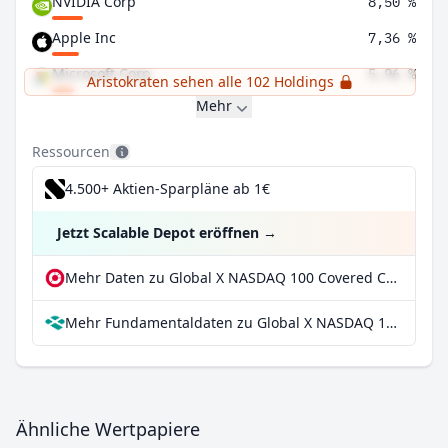
NVIDIA Corp
8,50 %
Apple Inc
7,36 %
Microsoft Corp
5,96 %
Aristokraten sehen alle 102 Holdings
Mehr
Ressourcen
4.500+ Aktien-Sparpläne ab 1€
Jetzt Scalable Depot eröffnen
→
Mehr Daten zu Global X NASDAQ 100 Covered Call UCITS ETF Dis bei extraETF
Mehr Fundamentaldaten zu Global X NASDAQ 100 Covered Call UCITS ETF Dis bei Parqet
Ähnliche Wertpapiere