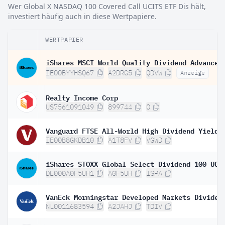
Wer Global X NASDAQ 100 Covered Call UCITS ETF Dis hält,
investiert häufig auch in diese Wertpapiere.
WERTPAPIER
IE00BYYHSQ67
A2DRG5
QDVW
Anzeige
Realty Income Corp
US7561091049
899744
O
IE00B8GKDB10
A1T8FV
VGWD
DE000A0F5UH1
A0F5UH
ISPA
NL0011683594
A2JAHJ
TDIV