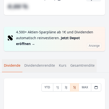
#,## %
4.500+ Aktien-Sparpläne ab 1€ und Dividenden
automatisch reinvestieren.
Jetzt Depot
eröffnen
→
Anzeige
Dividende
Dividendenrendite
Kurs
Gesamtrendite
YTD
1J
3J
5J
MAX