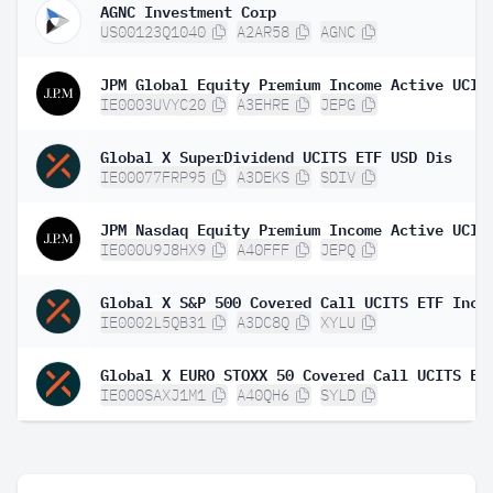
AGNC Investment Corp
US00123Q1040
A2AR58
AGNC
IE0003UVYC20
A3EHRE
JEPG
Global X SuperDividend UCITS ETF USD Dis
IE00077FRP95
A3DEKS
SDIV
IE000U9J8HX9
A40FFF
JEPQ
Global X S&P 500 Covered Call UCITS ETF Inc
IE0002L5QB31
A3DC8Q
XYLU
IE000SAXJ1M1
A40QH6
SYLD