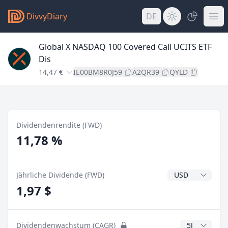
DivvyDiary
DE
Global X NASDAQ 100 Covered Call UCITS ETF
Dis
14,47 €
IE00BM8R0J59
A2QR39
QYLD
Dividendenrendite (FWD)
11,78 %
Dividendenwähr
Jährliche Dividende (FWD)
1,97 $
CAGR Jahre
Dividendenwachstum (CAGR)