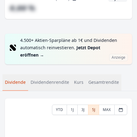
#,## %
4.500+ Aktien-Sparpläne ab 1€ und Dividenden
automatisch reinvestieren.
Jetzt Depot
eröffnen
→
Anzeige
Dividende
Dividendenrendite
Kurs
Gesamtrendite
YTD
1J
3J
5J
MAX