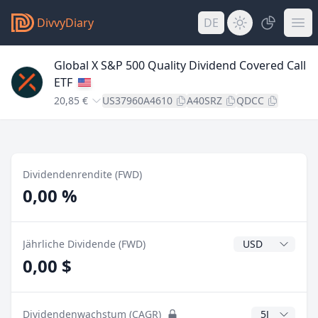
DivvyDiary
DE
Global X S&P 500 Quality Dividend Covered Call
ETF
20,85 €
US37960A4610
A40SRZ
QDCC
Dividendenrendite (FWD)
0,00 %
Dividendenwähr
Jährliche Dividende (FWD)
0,00 $
CAGR Jahre
Dividendenwachstum (CAGR)