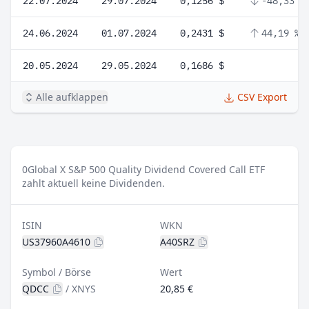
22.07.2024
29.07.2024
0,1256 $
-48,33 %
24.06.2024
01.07.2024
0,2431 $
44,19 %
20.05.2024
29.05.2024
0,1686 $
Alle aufklappen
CSV Export
0
Global X S&P 500 Quality Dividend Covered Call ETF
zahlt aktuell keine Dividenden.
ISIN
WKN
US37960A4610
A40SRZ
Symbol / Börse
Wert
QDCC
/
XNYS
20,85 €