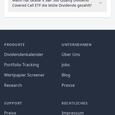
Wann hat Global X S&P 500 Quality Dividend
Covered Call ETF die letzte Dividende gezahlt?
PRODUKTE
UNTERNEHMEN
Dividendenkalender
Über Uns
Portfolio Tracking
Jobs
Wertpapier Screener
Blog
Research
Presse
SUPPORT
RECHTLICHES
Preise
Impressum