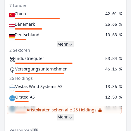
7 Länder
China
42,01 %
Dänemark
25,65 %
Deutschland
10,63 %
Mehr
2 Sektoren
Industriegüter
53,84 %
Versorgungsunternehmen
46,16 %
26 Holdings
Vestas Wind Systems AS
13,36 %
Orsted AS
12,50 %
Nordex SE
10,31 %
Aristokraten sehen alle 26 Holdings
Mehr
Ressourcen