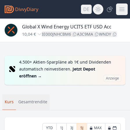
DivvyDiary
DE
Global X Wind Energy UCITS ETF USD Acc
10,04 €
IE000JNHCBM6
A3C9MA
WNDY
4.500+ Aktien-Sparpläne ab 1€ und Dividenden
automatisch reinvestieren.
Jetzt Depot
eröffnen
→
Anzeige
Kurs
Gesamtrendite
YTD
1J
3J
5J
MAX